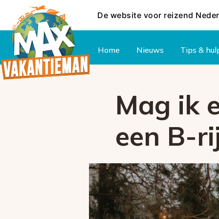
De website voor reizend Nede
Hoofdmenu
Home
Nieuws
Tips & hul
Mag ik 
een B-ri