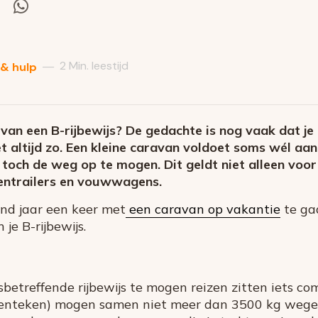
el
Deel
via
itter
Whatsapp
2 Min. leestijd
—
 & hulp
it van een B-rijbewijs? De gedachte is nog vaak dat 
et altijd zo. Een kleine caravan voldoet soms wél aan
s toch de weg op te mogen. Dit geldt niet alleen vo
entrailers en vouwwagens.
end jaar een keer met
een caravan op vakantie
te ga
je B-rijbewijs.
betreffende rijbewijs te mogen reizen zitten iets com
enteken) mogen samen niet meer dan 3500 kg wegen a