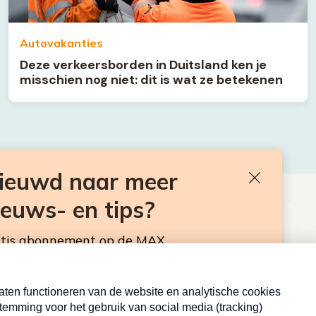
Autovakanties
Deze verkeersborden in Duitsland ken je
misschien nog niet: dit is wat ze betekenen
nieuwd naar meer
Sluiten
ieuws- en tips?
BEN JE BENIEUWD NAAR MEER
VAKANTIENIEUWS- EN TIPS?
atis abonnement op de MAX
sbrief. Elke maandag en donderdag in de
Neem hier een gratis abonnement op de MAX
Consumentennieuwsbrief. Elke maandag en donderdag in
de mailbox.