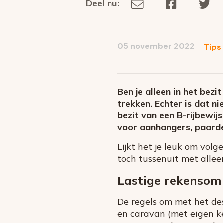
Deel nu:
Deel
Deel
De
Deel
via
op
op
dit
E-
Facebook
Tw
op
social
mail
05 november 2022
Tips
media
Ben je alleen in het bez
trekken. Echter is dat ni
bezit van een B-rijbewij
voor aanhangers, paard
Lijkt het je leuk om volg
toch tussenuit met alleen 
Lastige rekensom
De regels om met het des
en caravan (met eigen k