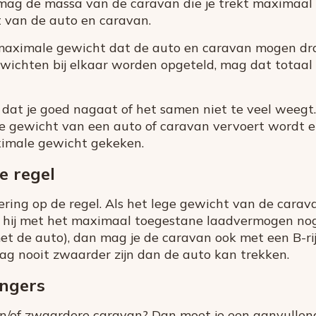
 mag de massa van de caravan die je trekt maximaal 
t van de auto en caravan.
ximale gewicht dat de auto en caravan mogen drag
ichten bij elkaar worden opgeteld, mag dat totaal
 dat je goed nagaat of het samen niet te veel weegt.
 gewicht van een auto of caravan vervoert wordt e
ximale gewicht gekeken.
e regel
ering op de regel. Als het lege gewicht van de carav
 hij met het maximaal toegestane laadvermogen no
 met de auto), dan mag je de caravan ook met een B-ri
g nooit zwaarder zijn dan de auto kan trekken.
ngers
en/of zwaardere caravan? Dan moet je een aanvullend