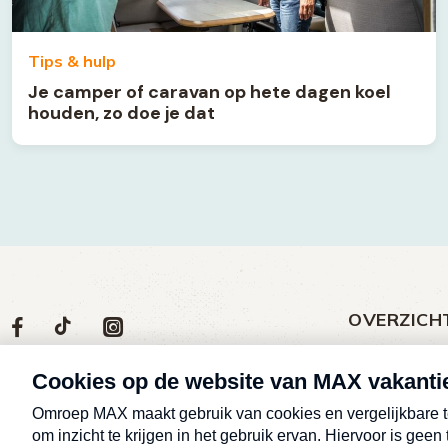
Tips & hulp
Je camper of caravan op hete dagen koel
houden, zo doe je dat
OVERZICH
Volg
Social
Volg
Volg
Volg
ons
media
ons
ons
ons
Meld een klac
op
social
op
op
op
Nieuws
media
Max
TikTok
Facebook
Instagram
Over MAX vak