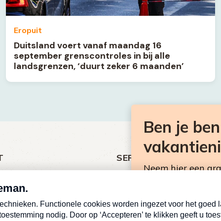
Eropuit
Duitsland voert vanaf maandag 16
september grenscontroles in bij alle
landsgrenzen, ‘duurt zeker 6 maanden’
Ben je be
vakantien
T
SERVICE
Neem hier een gr
ht
Over Omroep MAX
Consumentennieuw
MAX Vandaag
mailbox.
antieman
MAX Meldpunt
E-