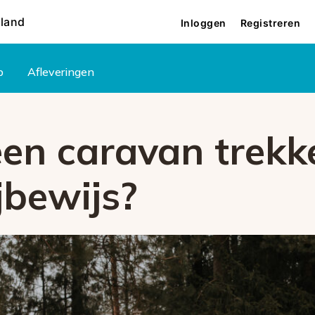
rland
Inloggen
Registreren
p
Afleveringen
een caravan trekk
jbewijs?