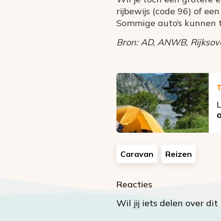
rijbewijs (code 96) of een
Sommige auto’s kunnen t
Bron: AD, ANWB, Rijksove
T
L
Caravan
Reizen
Reacties
Wil jij iets delen over di