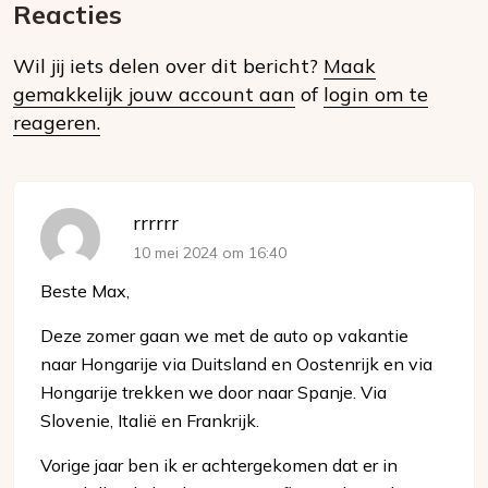
mail
Reacties
op
Wil jij iets delen over dit bericht?
Maak
social
gemakkelijk jouw account aan
of
login om te
media
reageren.
rrrrrr
10 mei 2024 om 16:40
Beste Max,
Deze zomer gaan we met de auto op vakantie
naar Hongarije via Duitsland en Oostenrijk en via
Hongarije trekken we door naar Spanje. Via
Slovenie, Italië en Frankrijk.
Vorige jaar ben ik er achtergekomen dat er in