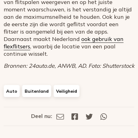
van flitspalen weergeven en op het juiste
moment waarschuwen, is het verstandig je altijd
aan de maximumsnelheid te houden. Ook kun je
de eerste zijn die wordt geflitst voordat een
flitser is aangemeld bij een van de apps.
Daarnaast maakt Nederland
ook gebruik van
flexflitsers
, waarbij de locatie van een paal
continue wisselt.
Bronnen: 24auto.de, ANWB, AD. Foto: Shutterstock
Auto
Buitenland
Veiligheid
Deel nu:
Deel
Deel
Deel
Deel
Deel
via
op
op
via
E-
Facebook
Twitter
Whatsapp
dit