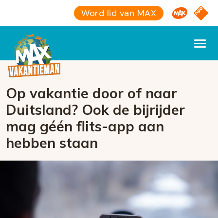
Omroep M
NPO S
Word lid van MAX
Op vakantie door of naar
Duitsland? Ook de bijrijder
mag géén flits-app aan
hebben staan