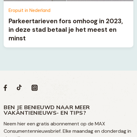
Eropuit in Nederland
Parkeertarieven fors omhoog in 2023,
in deze stad betaal je het meest en
minst
Volg
Volg
Social
Volg
Volg
ons
ons
ons
ons
media
op
op
op
BEN JE BENIEUWD NAAR MEER
op
VAKANTIENIEUWS- EN TIPS?
TikTok
Facebook
Instagram
Neem hier een gratis abonnement op de MAX
social
Consumentennieuwsbrief. Elke maandag en donderdag in