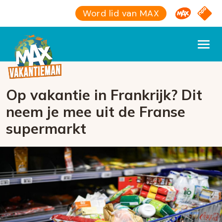
Omroep M
NPO S
Word lid van MAX
Op vakantie in Frankrijk? Dit
neem je mee uit de Franse
supermarkt