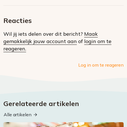
Deel
via
op
op
via
E-
Facebook
Twitter
Whatsapp
dit
mail
Reacties
op
Wil jij iets delen over dit bericht?
Maak
social
gemakkelijk jouw account aan
of
login om te
media
reageren.
Log in om te reageren
Gerelateerde artikelen
Alle artikelen