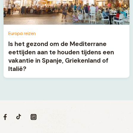
Europa reizen
Is het gezond om de Mediterrane
eettijden aan te houden tijdens een
vakantie in Spanje, Griekenland of
Italië?
Volg
Volg
Social
Volg
Volg
ons
ons
ons
ons
media