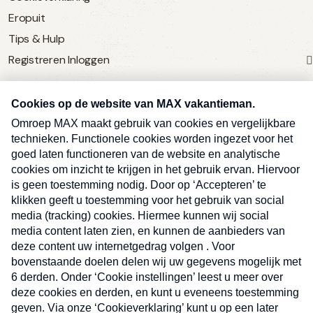
Eropuit
Tips & Hulp
Registreren
Inloggen
SERVICE
Over Omroep MAX
MAX Vandaag
MAX Meldpunt
Pers
Contact
Algemene voorwaarden
Ben je benieuwd naar meer
Sluite
Privacyverklaring
vakantienieuws- en tips?
Kwetsbaarheid melden
Registreren
Inloggen
E-
Inschrijven