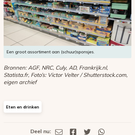
Een groot assortiment aan (schuur)sponsjes.
Bronnen: AGF, NRC, Culy, AD, Frankrijk.nl,
Statista.fr, Foto’s: Victor Velter / Shutterstock.com,
eigen archief
Eten en drinken
Deel nu:
Deel
Deel
Deel
Deel