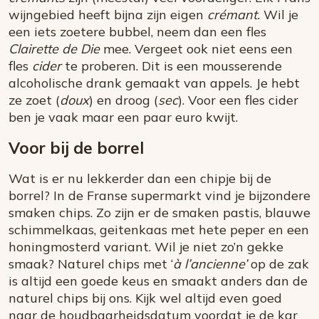
wijngebied heeft bijna zijn eigen
crémant.
Wil je
een iets zoetere bubbel, neem dan een fles
Clairette de Die
mee. Vergeet ook niet eens een
fles
cider
te proberen. Dit is een mousserende
alcoholische drank gemaakt van appels. Je hebt
ze zoet (
doux
) en droog (
sec
). Voor een fles cider
ben je vaak maar een paar euro kwijt.
Voor bij de borrel
Wat is er nu lekkerder dan een chipje bij de
borrel? In de Franse supermarkt vind je bijzondere
smaken chips. Zo zijn er de smaken pastis, blauwe
schimmelkaas, geitenkaas met hete peper en een
honingmosterd variant. Wil je niet zo’n gekke
smaak? Naturel chips met ‘
à l’ancienne’
op de zak
is altijd een goede keus en smaakt anders dan de
naturel chips bij ons. Kijk wel altijd even goed
naar de houdbaarheidsdatum voordat je de kar