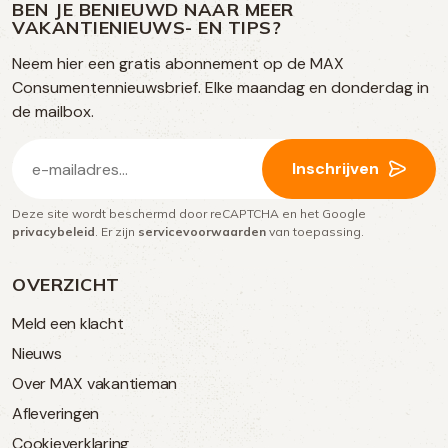
op
op
op
BEN JE BENIEUWD NAAR MEER
op
VAKANTIENIEUWS- EN TIPS?
TikTok
Facebook
Instagram
Neem hier een gratis abonnement op de MAX
social
Consumentennieuwsbrief. Elke maandag en donderdag in
media
de mailbox.
E-
Inschrijven
mailadres
Deze site wordt beschermd door reCAPTCHA en het Google
(Vereist)
privacybeleid
. Er zijn
servicevoorwaarden
van toepassing.
OVERZICHT
Meld een klacht
Nieuws
Over MAX vakantieman
Afleveringen
Cookieverklaring