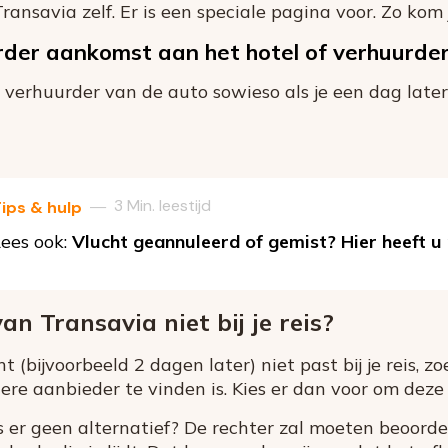
ansavia zelf. Er is een speciale pagina voor. Zo kom je
erder aankomst aan het hotel of verhuurde
e verhuurder van de auto sowieso als je een dag late
3 Min. leestijd
—
ips & hulp
ees ook:
Vlucht geannuleerd of gemist? Hier heeft u
n Transavia niet bij je reis?
t (bijvoorbeeld 2 dagen later) niet past bij je reis, zo
dere aanbieder te vinden is. Kies er dan voor om deze
is er geen alternatief? De rechter zal moeten beoord