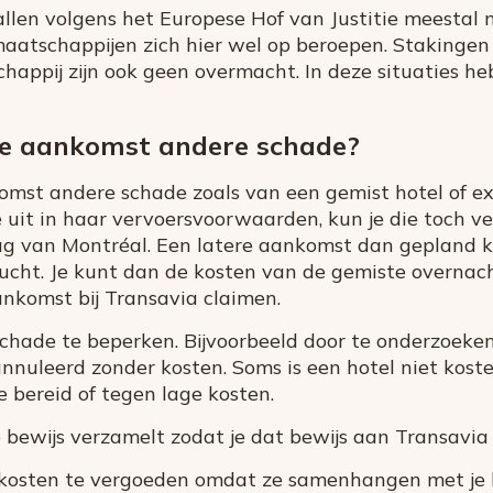
llen volgens het Europese Hof van Justitie meestal 
aatschappijen zich hier wel op beroepen. Stakingen
appij zijn ook geen overmacht. In deze situaties he
ate aankomst andere schade?
omst andere schade zoals van een gemist hotel of exc
 uit in haar vervoersvoorwaarden, kun je die toch v
rag van Montréal. Een latere aankomst dan gepland 
lucht. Je kunt dan de kosten van de gemiste overnac
aankomst bij Transavia claimen.
schade te beperken. Bijvoorbeeld door te onderzoeken 
nnuleerd zonder kosten. Soms is een hotel niet kost
e bereid of tegen lage kosten.
e bewijs verzamelt zodat je dat bewijs aan Transavia
 kosten te vergoeden omdat ze samenhangen met je 