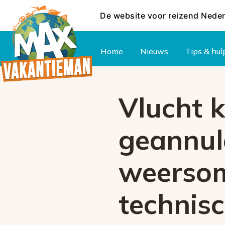
De website voor reizend Nede
Hoofdmenu
Home
Nieuws
Tips & hul
Vlucht 
geannul
weersom
technis