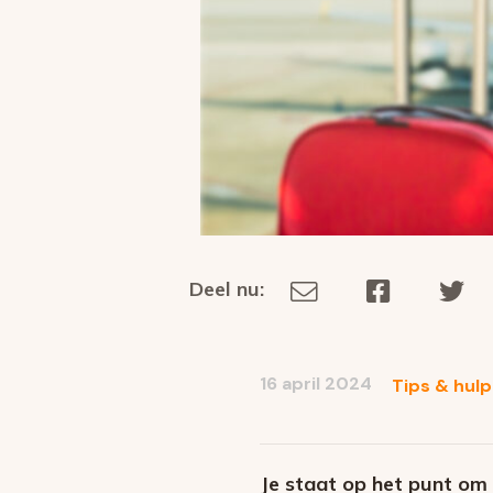
Deel nu:
Deel
Deel
De
Deel
via
op
op
dit
E-
Facebook
Tw
op
social
mail
16 april 2024
Tips & hulp
media
Je staat op het punt om