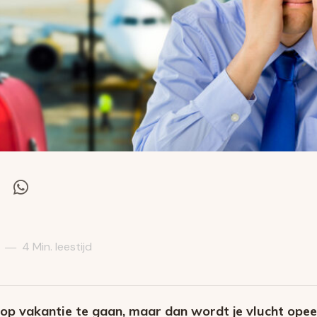
el
Deel
via
itter
Whatsapp
4 Min. leestijd
—
 op vakantie te gaan, maar dan wordt je vlucht opee