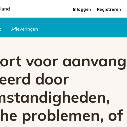
rland
Inloggen
Registreren
p
Afleveringen
kort voor aanvang
eerd door
standigheden,
che problemen, of