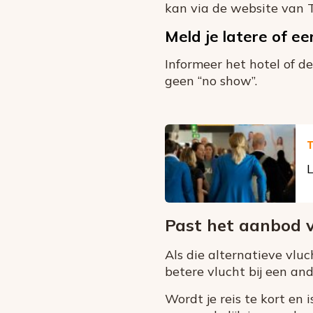
kan via de website van Tr
Meld je latere of e
Informeer het hotel of d
geen “no show”.
T
L
Past het aanbod va
Als die alternatieve vluch
betere vlucht bij een an
Wordt je reis te kort en 