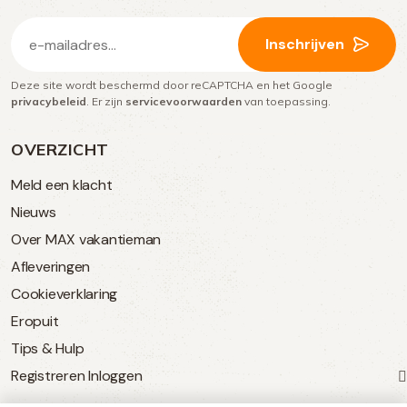
E-
Inschrijven
mailadres
Deze site wordt beschermd door reCAPTCHA en het Google
(Vereist)
privacybeleid
. Er zijn
servicevoorwaarden
van toepassing.
OVERZICHT
Meld een klacht
Nieuws
Over MAX vakantieman
Afleveringen
Cookieverklaring
Eropuit
Tips & Hulp
Registreren
Inloggen