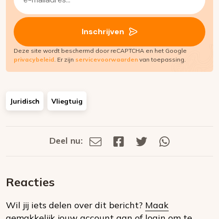
mailadres
(Vereist)
Inschrijven
Deze site wordt beschermd door reCAPTCHA en het Google
privacybeleid
. Er zijn
servicevoorwaarden
van toepassing.
Juridisch
Vliegtuig
Deel nu:
Deel
Deel
Deel
Deel
Deel
via
op
op
via
E-
Facebook
Twitter
Whatsapp
dit
mail
Reacties
op
Wil jij iets delen over dit bericht?
Maak
social
gemakkelijk jouw account aan
of
login om te