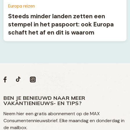
Europa reizen
Steeds minder landen zetten een
stempel in het paspoort: ook Europa
schaft het af en dit is waarom
Volg
Volg
Social
Volg
Volg
ons
ons
ons
ons
media
op
op
op
BEN JE BENIEUWD NAAR MEER
op
VAKANTIENIEUWS- EN TIPS?
TikTok
Facebook
Instagram
Neem hier een gratis abonnement op de MAX
social
Consumentennieuwsbrief. Elke maandag en donderdag in
media
de mailbox.