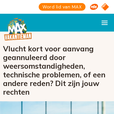
Omroep M
NPO S
Word lid van MAX
Vlucht kort voor aanvang
geannuleerd door
weersomstandigheden,
technische problemen, of een
andere reden? Dit zijn jouw
rechten