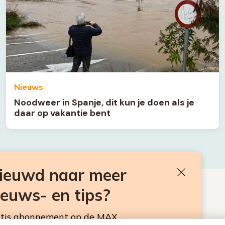
Nieuws
Noodweer in Spanje, dit kun je doen als je
daar op vakantie bent
nieuwd naar meer
Sluiten
ieuws- en tips?
BEN JE BENIEUWD NAAR MEER
VAKANTIENIEUWS- EN TIPS?
atis abonnement op de MAX