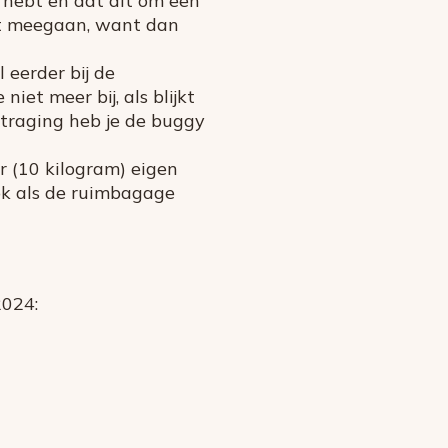
 hebt en dat dit om een
iet meegaan, want dan
l eerder bij de
niet meer bij, als blijkt
ertraging heb je de buggy
r (10 kilogram) eigen
ok als de ruimbagage
2024: