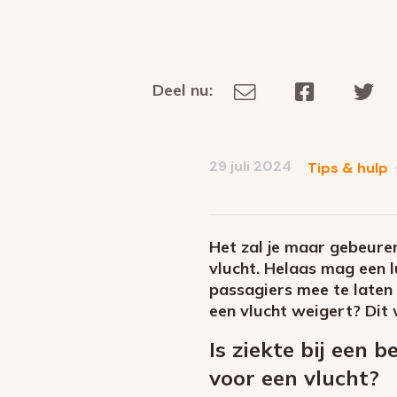
Deel nu:
Deel
Deel
De
Deel
via
op
op
dit
E-
Facebook
Tw
op
social
mail
29 juli 2024
Tips & hulp
media
Het zal je maar gebeuren
vlucht. Helaas mag een 
passagiers mee te laten 
een vlucht weigert? Dit
Is ziekte bij een
voor een vlucht?