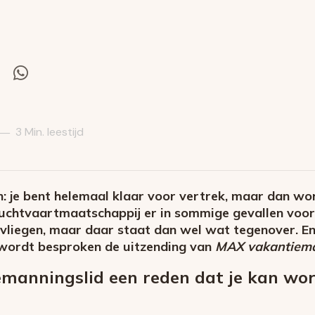
el
Deel
via
itter
Whatsapp
3 Min. leestijd
—
: je bent helemaal klaar voor vertrek, maar dan wo
luchtvaartmaatschappij er in sommige gevallen voo
vliegen, maar daar staat dan wel wat tegenover. En h
 wordt besproken de uitzending van
MAX vakantiem
 bemanningslid een reden dat je kan w