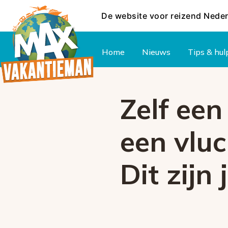
De website voor reizend Nede
Hoofdmenu
Home
Nieuws
Tips & hul
Zelf een
een vlu
Dit zijn
Foutcode 
Er is een licentie-fout opget