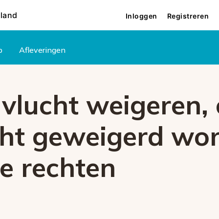
rland
Inloggen
Registreren
p
Afleveringen
 vlucht weigeren, 
cht geweigerd wo
 je rechten
6001
reden. Als het probleem