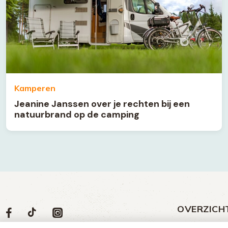
Kamperen
Jeanine Janssen over je rechten bij een
natuurbrand op de camping
OVERZICH
Volg
Social
Volg
Volg
Volg
ons
media
ons
ons
ons