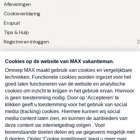
Afleveringen
Cookieverklaring
Eropuit
Tips & Hulp
Registreren
Inloggen
SERVICE
Over Omroep MAX
MAX Vandaag
MAX Meldpunt
Pers
Contact
Algemene voorwaarden
Ben je benieuwd naar meer
Sluite
Privacyverklaring
vakantienieuws- en tips?
Kwetsbaarheid melden