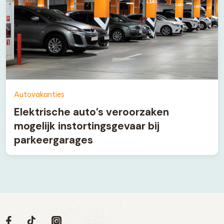
Autovakanties
Elektrische auto’s veroorzaken
mogelijk instortingsgevaar bij
parkeergarages
Volg
Volg
Social
Volg
Volg