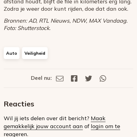
afstand houdt, blijft de file in kilometers erg lang.
Zodra je weer door kunt rijden, doe dat dan ook.
Bronnen: AD, RTL Nieuws, NDW, MAX Vandaag.
Foto: Shutterstock.
Auto
Veiligheid
Deel nu:
Deel
Deel
Deel
Deel
Deel
via
op
op
via
E-
Facebook
Twitter
Whatsapp
dit
mail
Reacties
op
Wil jij iets delen over dit bericht?
Maak
social
gemakkelijk jouw account aan
of
login om te
media
reageren.