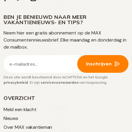
ons
ons
ons
ons
media
op
op
op
BEN JE BENIEUWD NAAR MEER
op
VAKANTIENIEUWS- EN TIPS?
TikTok
Facebook
Instagram
Neem hier een gratis abonnement op de MAX
social
Consumentennieuwsbrief. Elke maandag en donderdag in
media
de mailbox.
E-
Inschrijven
mailadres
Deze site wordt beschermd door reCAPTCHA en het Google
(Vereist)
privacybeleid
. Er zijn
servicevoorwaarden
van toepassing.
OVERZICHT
Meld een klacht
Nieuws
Over MAX vakantieman