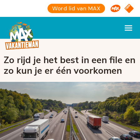
Omroep M
NPO S
Word lid van MAX
Zo rijd je het best in een file en
zo kun je er één voorkomen