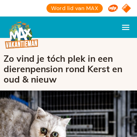
Omroep M
NPO S
Word lid van MAX
Zo vind je tóch plek in een
dierenpension rond Kerst en
oud & nieuw