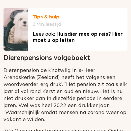
Tips & hulp
3 Min. leestijd
Lees ook:
Huisdier mee op reis? Hier
moet u op letten
Dierenpensions volgeboekt
Dierenpension de Knotwilg in ‘s-Heer
Arendskerke (Zeeland) heeft het volgens een
woordvoerder ‘erg druk’. “Het pension zit zoals elk
jaar al vol rond Kerst en oud en nieuw. Het is nu
niet drukker dan in diezelfde periode in eerdere
jaren. Wel was heel 2022 een drukker jaar.
“Waarschijnlijk omdat mensen na corona weer op
vakantie wilden.”
Zo’n 2 maanden terug was dierenpension Onder