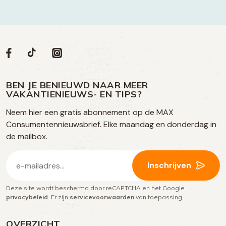
Volg
Volg
Social
Volg
Volg
ons
ons
ons
ons
media
op
op
op
BEN JE BENIEUWD NAAR MEER
op
VAKANTIENIEUWS- EN TIPS?
TikTok
Facebook
Instagram
Neem hier een gratis abonnement op de MAX
social
Consumentennieuwsbrief. Elke maandag en donderdag in
media
de mailbox.
E-
Inschrijven
mailadres
Deze site wordt beschermd door reCAPTCHA en het Google
(Vereist)
privacybeleid
. Er zijn
servicevoorwaarden
van toepassing.
OVERZICHT