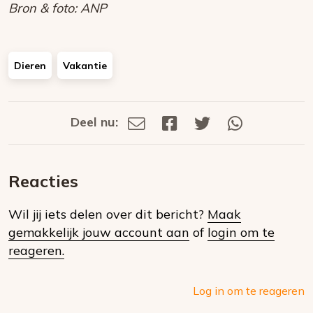
Bron & foto: ANP
Dieren
Vakantie
Deel nu:
Deel
Deel
Deel
Deel
Deel
via
op
op
via
E-
Facebook
Twitter
Whatsapp
dit
mail
Reacties
op
Wil jij iets delen over dit bericht?
Maak
social
gemakkelijk jouw account aan
of
login om te
media
reageren.
Log in om te reageren