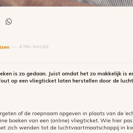
el
Deel
via
itter
Whatsapp
4 Min. leestijd
—
izen
eken is zo gedaan. Juist omdat het zo makkelijk is en
fout op een vliegticket laten herstellen door de luc
rgeten of de roepnaam opgeven in plaats van de ‘ec
nline boeken van een (online) vliegticket. Wie hier p
moet zich wenden tot de luchtvaartmaatschappij in kw