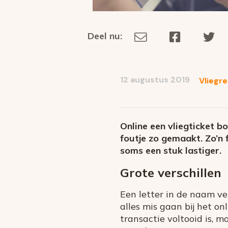
Deel nu:
Deel
Deel
De
Deel
via
op
op
dit
E-
Facebook
Tw
op
social
mail
12 augustus 2019
Vliegre
media
Online een vliegticket bo
foutje zo gemaakt. Zo’n 
soms een stuk lastiger
.
Grote verschillen
Een letter in de naam ve
alles mis gaan bij het o
transactie voltooid is, 