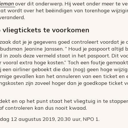
ieman
over dit onderwerp. Hij weet onder meer te ve
at wordt over het beëindigen van torenhoge wijzigi
 veranderd.
 vliegtickets te voorkomen
zaak dat je je gegevens goed controleert voordat je o
dsman Jeanine Janssen. ” Houd je paspoort altijd bi
jd in zoals deze vermeld staat in het paspoort. Dit v
r vooral extra hoge kosten.” Toch een foutje gemaakt?
j een airliner geboekt die dan (nog) geen hoge wijzig
ommige gevallen kan het annuleren van een ticket e
gingskosten zijn zoveel hoger dan je goedkope ticket v
tdekt en op het punt staat het vliegtuig in te stapp
f controleren kan dus nooit kwaad.
dag 12 augustus 2019, 20.30 uur, NPO 1.