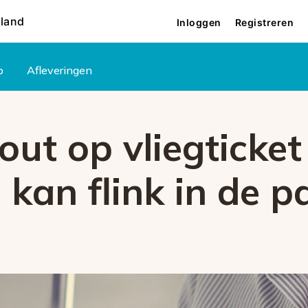
rland
Inloggen
Registreren
p
Afleveringen
fout op vliegticket
 kan flink in de p