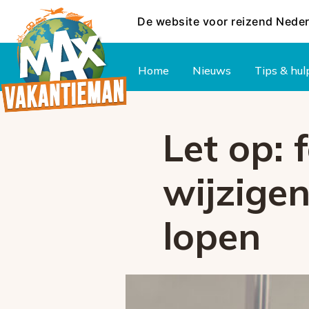
De website voor reizend Nede
Hoofdmenu
Home
Nieuws
Tips & hul
Let op: 
wijzigen
lopen