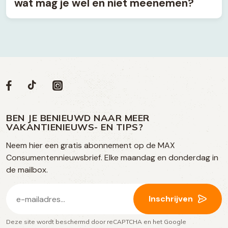
wat mag je wel en niet meenemen?
Volg
Volg
Social
Volg
Volg
ons
ons
ons
ons
media
op
op
op
BEN JE BENIEUWD NAAR MEER
op
VAKANTIENIEUWS- EN TIPS?
TikTok
Facebook
Instagram
Neem hier een gratis abonnement op de MAX
social
Consumentennieuwsbrief. Elke maandag en donderdag in
media
de mailbox.
E-
Inschrijven
mailadres
Deze site wordt beschermd door reCAPTCHA en het Google
(Vereist)