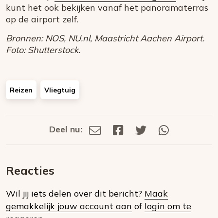
kunt het ook bekijken vanaf het panoramaterras
op de airport zelf.
Bronnen: NOS, NU.nl, Maastricht Aachen Airport.
Foto: Shutterstock.
Reizen
Vliegtuig
Deel nu:
Deel
Deel
Deel
Deel
Deel
via
op
op
via
E-
Facebook
Twitter
Whatsapp
dit
mail
Reacties
op
Wil jij iets delen over dit bericht?
Maak
social
gemakkelijk jouw account aan
of
login om te
media