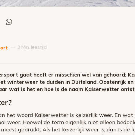
el
Deel
via
itter
Whatsapp
2 Min. leestijd
—
ort
rsport gaat heeft er misschien wel van gehoord: Kai
et winterweer te duiden in Duitsland, Oostenrijk en
ar wat is het en hoe is de naam Kaiserwetter onts
ter?
van het woord Kaiserwetter is keizerlijk weer. En wat 
oi weer. Hoewel de term eigenlijk niet alleen bedoel
meest gebruikt. Als het keizerlijk weer is, dan is de l