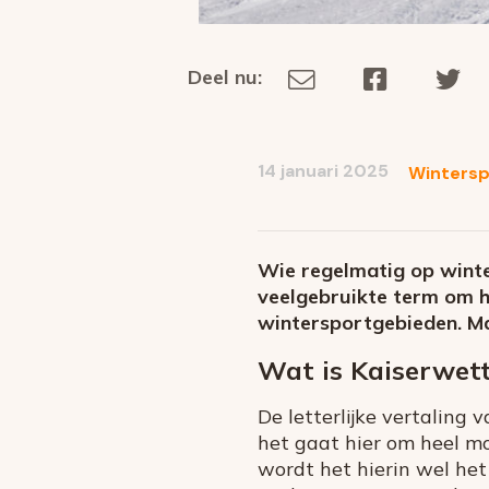
Deel nu:
Deel
Deel
De
Deel
via
op
op
dit
E-
Facebook
Tw
op
social
mail
14 januari 2025
Wintersp
media
Wie regelmatig op winte
veelgebruikte term om h
wintersportgebieden. Ma
Wat is Kaiserwet
De letterlijke vertaling 
het gaat hier om heel mo
wordt het hierin wel het 