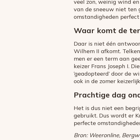
veel zon, weinig wind e
van de sneeuw niet ten g
omstandigheden perfect z
Waar komt de te
Daar is niet één antwoor
Wilhem II afkomt. Telken
men er een term aan geef
keizer Frans Joseph I. D
‘geadopteerd’ door de wi
ook in de zomer keizerlijk
Prachtige dag on
Het is dus niet een begr
gebruikt. Dus wordt er K
perfecte omstandigheden
Bron: Weeronline, Bergwij