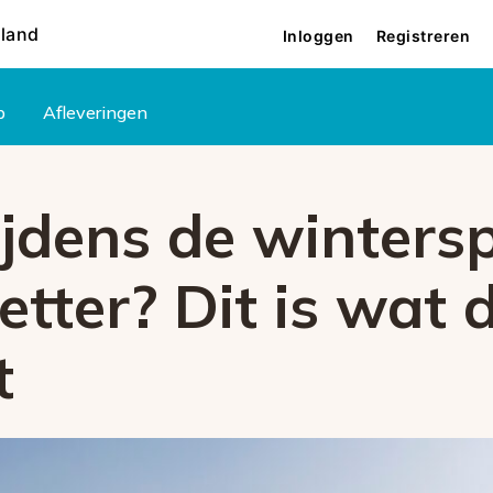
rland
Inloggen
Registreren
p
Afleveringen
ijdens de winters
tter? Dit is wat 
t