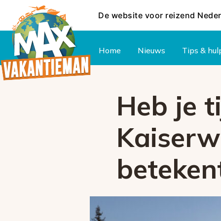
De website voor reizend Nede
Hoofdmenu
Home
Nieuws
Tips & hul
Heb je t
Kaiserwe
beteken