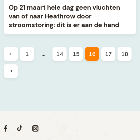
Op 21 maart hele dag geen vluchten
van of naar Heathrow door
stroomstoring: dit is er aan de hand
1
…
14
15
16
17
18
Volg
Volg
Social
Volg
Volg
ons
ons
ons