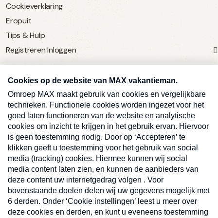
Cookieverklaring
Eropuit
Tips & Hulp
Registreren
Inloggen
SERVICE
Over Omroep MAX
MAX Vandaag
MAX Meldpunt
Pers
Contact
Algemene voorwaarden
Ben je benieuwd naar meer
Sluite
Privacyverklaring
vakantienieuws- en tips?
Kwetsbaarheid melden
Registreren
Inloggen
E-