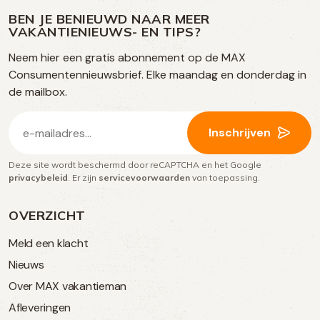
ons
media
op
op
op
BEN JE BENIEUWD NAAR MEER
op
VAKANTIENIEUWS- EN TIPS?
TikTok
Facebook
Instagram
Neem hier een gratis abonnement op de MAX
social
Consumentennieuwsbrief. Elke maandag en donderdag in
media
de mailbox.
E-
Inschrijven
mailadres
Deze site wordt beschermd door reCAPTCHA en het Google
(Vereist)
privacybeleid
. Er zijn
servicevoorwaarden
van toepassing.
OVERZICHT
Meld een klacht
Nieuws
Over MAX vakantieman
Afleveringen