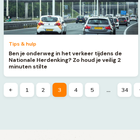
Tips & hulp
Ben je onderweg in het verkeer tijdens de
Nationale Herdenking? Zo houd je veilig 2
minuten stilte
1
2
3
4
5
…
34