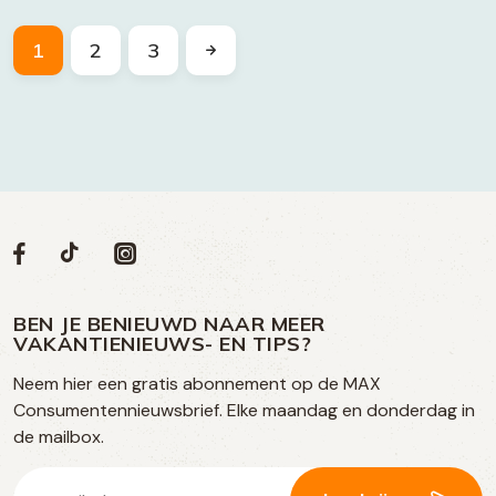
1
2
3
Volg
Volg
Social
Volg
Volg
ons
ons
ons
ons
media
op
op
op
BEN JE BENIEUWD NAAR MEER
op
VAKANTIENIEUWS- EN TIPS?
TikTok
Facebook
Instagram
Neem hier een gratis abonnement op de MAX
social
Consumentennieuwsbrief. Elke maandag en donderdag in
media
de mailbox.
E-