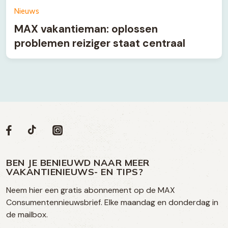
Nieuws
MAX vakantieman: oplossen
problemen reiziger staat centraal
Volg
Volg
Social
Volg
Volg
ons
ons
ons
ons
media
op
op
op
BEN JE BENIEUWD NAAR MEER
op
VAKANTIENIEUWS- EN TIPS?
TikTok
Facebook
Instagram
Neem hier een gratis abonnement op de MAX
social
Consumentennieuwsbrief. Elke maandag en donderdag in
media
de mailbox.