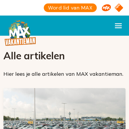
Omroep M
NPO S
Word lid van MAX
Alle artikelen
Hier lees je alle artikelen van MAX vakantieman.