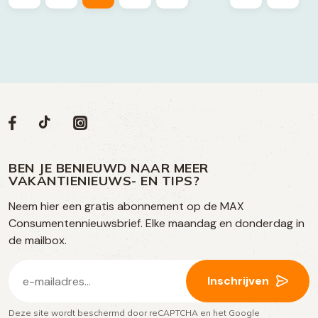
Volg
Volg
Social
Volg
Volg
ons
ons
ons
ons
media
op
op
op
BEN JE BENIEUWD NAAR MEER
op
VAKANTIENIEUWS- EN TIPS?
TikTok
Facebook
Instagram
Neem hier een gratis abonnement op de MAX
social
Consumentennieuwsbrief. Elke maandag en donderdag in
media
de mailbox.
E-
Inschrijven
mailadres
Deze site wordt beschermd door reCAPTCHA en het Google
(Vereist)