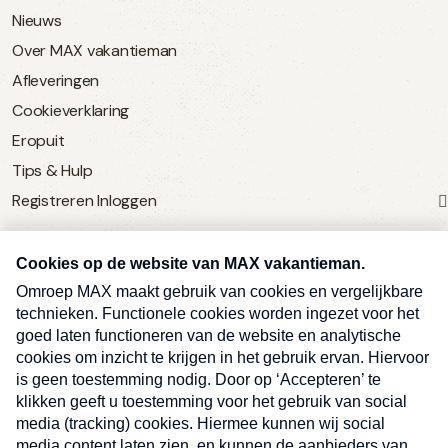
Nieuws
Over MAX vakantieman
Afleveringen
Cookieverklaring
Eropuit
Tips & Hulp
Registreren
Inloggen
SERVICE
Over Omroep MAX
MAX Vandaag
MAX Meldpunt
Pers
Contact