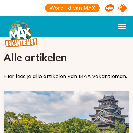
Omroep M
NPO S
Word lid van MAX
Alle artikelen
Hier lees je alle artikelen van MAX vakantieman.