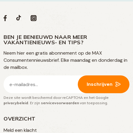
Volg
Volg
Social
Volg
Volg
ons
ons
ons
ons
media
op
op
op
BEN JE BENIEUWD NAAR MEER
op
VAKANTIENIEUWS- EN TIPS?
TikTok
Facebook
Instagram
Neem hier een gratis abonnement op de MAX
social
Consumentennieuwsbrief. Elke maandag en donderdag in
media
de mailbox.
E-
Inschrijven
mailadres
Deze site wordt beschermd door reCAPTCHA en het Google
(Vereist)
privacybeleid
. Er zijn
servicevoorwaarden
van toepassing.
OVERZICHT
Meld een klacht