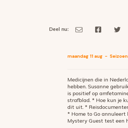
Deel nu:
Deel
Deel
De
Deel
via
op
op
dit
E-
Facebook
Tw
op
social
mail
media
maandag 11 aug
-
Seizoen 
Medicijnen die in Nederl
hebben. Susanne gebruikt
is positief op amfetamin
strafblad. * Hoe kun je k
dit uit. * Reisdocumente
* Home to Go annuleert h
Mystery Guest test een 