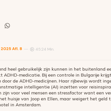
el
Deel
via
itter
Whatsapp
2025 Afl. 8
—
45:24 Min.
and heel gebruikelijk zijn kunnen in het buitenland e
 ADHD-medicatie. Bij een controle in Bulgarije krijgt
e door de ADHD-medicijnen. Haar rijbewijs wordt ing
unstmatige intelligentie (AI) inzetten voor reisinspira
n zijn voor veel mensen een stressfactor want een ver
et huisje van Joop en Ellen, maar weigert het geld t
hotel in Amsterdam.