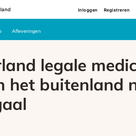
rland
Inloggen
Registreren
p
Afleveringen
land legale medic
in het buitenland n
gaal
6001
reden. Als het probleem