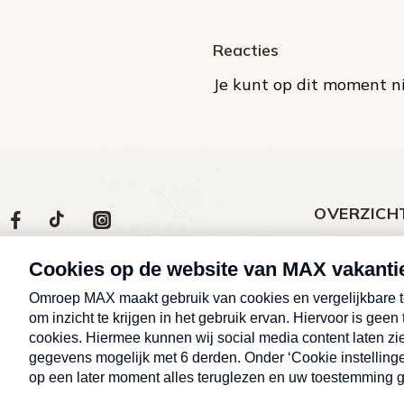
Reacties
Je kunt op dit moment ni
OVERZICH
Volg
Social
Volg
Volg
Volg
ons
media
ons
ons
ons
Meld een klac
op
social
op
op
op
Nieuws
media
Max
TikTok
Facebook
Instagram
Over MAX vak
Afleveringen
Cookieverklar
Alle rechten voorbehouden © MAX
Eropuit
vakantieman 2026.