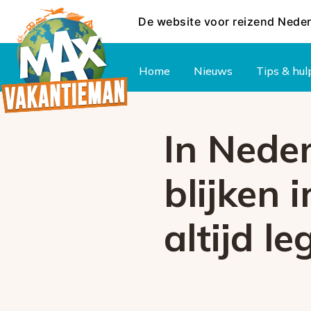
De website voor reizend Nede
Hoofdmenu
Home
Nieuws
Tips & hul
In Neder
blijken 
altijd le
Foutcode 
Er is een licentie-fout opget