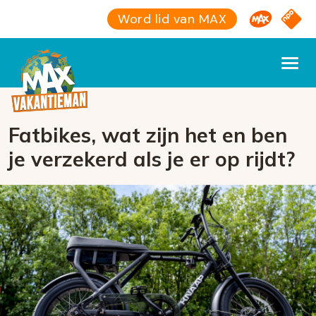
Omroep M
NPO S
Word lid van MAX
Fatbikes, wat zijn het en ben
je verzekerd als je er op rijdt?