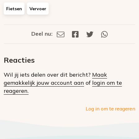
Fietsen
Vervoer
Deel nu:
Deel
Deel
Deel
Deel
Deel
via
op
op
via
E-
Facebook
Twitter
Whatsapp
dit
mail
Reacties
op
Wil jij iets delen over dit bericht?
Maak
social
gemakkelijk jouw account aan
of
login om te
media
reageren.
Log in om te reageren