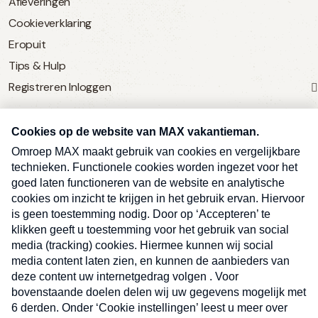
Afleveringen
Cookieverklaring
Eropuit
Tips & Hulp
Registreren
Inloggen
SERVICE
Over Omroep MAX
MAX Vandaag
MAX Meldpunt
Pers
Contact
Algemene voorwaarden
Ben je benieuwd naar meer
Sluite
Privacyverklaring
vakantienieuws- en tips?
Kwetsbaarheid melden