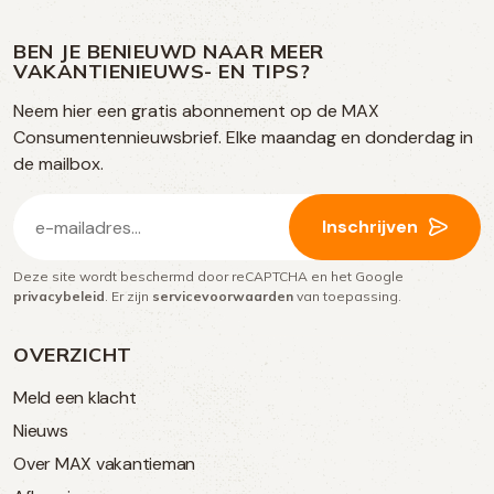
ons
ons
ons
ons
media
op
op
op
BEN JE BENIEUWD NAAR MEER
op
VAKANTIENIEUWS- EN TIPS?
TikTok
Facebook
Instagram
Neem hier een gratis abonnement op de MAX
social
Consumentennieuwsbrief. Elke maandag en donderdag in
media
de mailbox.
E-
Inschrijven
mailadres
Deze site wordt beschermd door reCAPTCHA en het Google
(Vereist)
privacybeleid
. Er zijn
servicevoorwaarden
van toepassing.
OVERZICHT
Meld een klacht
Nieuws
Over MAX vakantieman