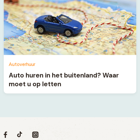
Autoverhuur
Auto huren in het buitenland? Waar
moet u op letten
Volg
Volg
Social
Volg
Volg