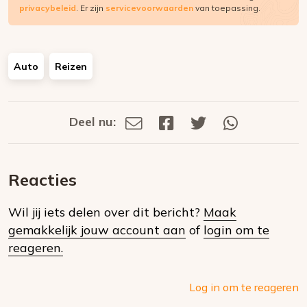
privacybeleid
. Er zijn
servicevoorwaarden
van toepassing.
Auto
Reizen
Deel nu:
Deel
Deel
Deel
Deel
Deel
via
op
op
via
E-
Facebook
Twitter
Whatsapp
dit
mail
Reacties
op
Wil jij iets delen over dit bericht?
Maak
social
gemakkelijk jouw account aan
of
login om te
media
reageren.
Log in om te reageren