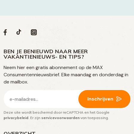
Volg
Volg
Social
Volg
Volg
ons
ons
ons
ons
media
op
op
op
BEN JE BENIEUWD NAAR MEER
op
VAKANTIENIEUWS- EN TIPS?
TikTok
Facebook
Instagram
Neem hier een gratis abonnement op de MAX
social
Consumentennieuwsbrief. Elke maandag en donderdag in
media
de mailbox.
E-
Inschrijven
mailadres
Deze site wordt beschermd door reCAPTCHA en het Google
(Vereist)
privacybeleid
. Er zijn
servicevoorwaarden
van toepassing.
OVERZICHT