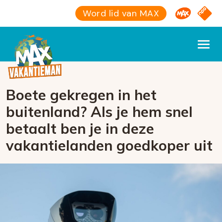
Omroep M
NPO S
Word lid van MAX
Boete gekregen in het
buitenland? Als je hem snel
betaalt ben je in deze
vakantielanden goedkoper uit