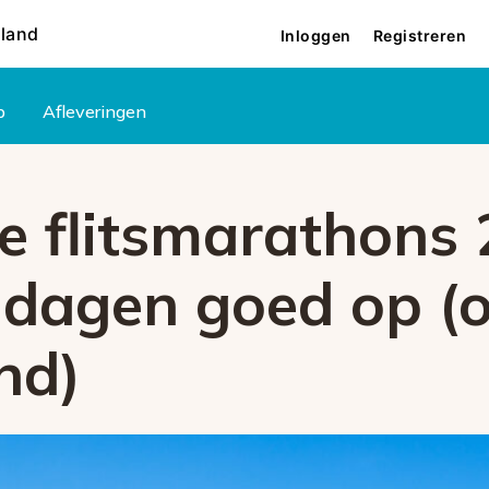
rland
Inloggen
Registreren
p
Afleveringen
 flitsmarathons 2
 dagen goed op (o
nd)