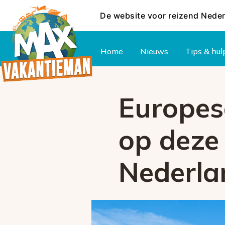
De website voor reizend Nede
Hoofdmenu
Home
Nieuws
Tips & hul
Europese
op deze
Nederla