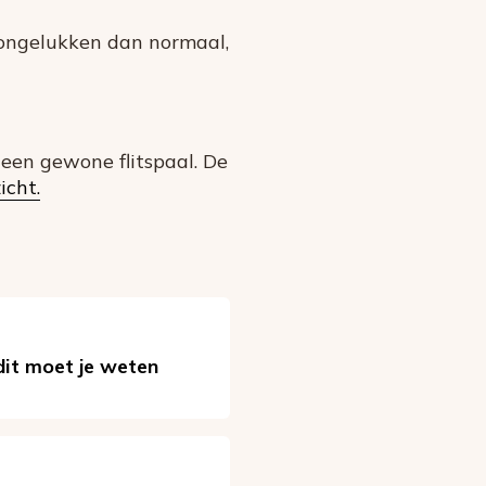
songelukken dan normaal,
j een gewone flitspaal. De
icht.
 dit moet je weten