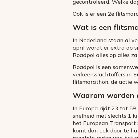
gecontroleerd. Welke dag
Ook is er een 2e flitsmar
Wat is een flitsm
In Nederland staan al vee
april wordt er extra op s
Roadpol alles op alles z
Roadpol is een samenwer
verkeersslachtoffers in
flitsmarathon, de actie 
Waarom worden er
In Europa rijdt 23 tot 59
snelheid met slechts 1 k
het European Transport S
komt dan ook door te hard
grootste reden van het 