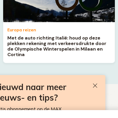
Europa reizen
Met de auto richting Italië: houd op deze
plekken rekening met verkeersdrukte door
de Olympische Winterspelen in Milaan en
Cortina
nieuwd naar meer
Sluiten
ieuws- en tips?
BEN JE BENIEUWD NAAR MEER
VAKANTIENIEUWS- EN TIPS?
atis abonnement op de MAX
sbrief. Elke maandag en donderdag in de
Neem hier een gratis abonnement op de MAX