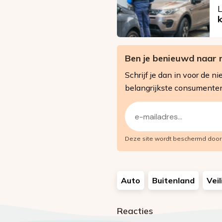
L
Ben je benieuwd naar 
Schrijf je dan in voor de
belangrijkste consumente
E-
mailadres
Deze site wordt beschermd doo
(Vereist)
Auto
Buitenland
Veil
Reacties