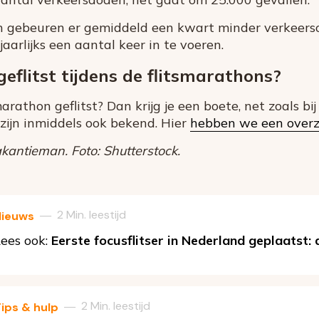
on gebeuren er gemiddeld een kwart minder verkeer
aarlijks een aantal keer in te voeren.
eflitst tijdens de flitsmarathons?
marathon geflitst? Dan krijg je een boete, net zoals bi
zijn inmiddels ook bekend. Hier
hebben we een overz
ntieman. Foto: Shutterstock.
2 Min. leestijd
—
Nieuws
ees ook:
Eerste focusflitser in Nederland geplaatst:
2 Min. leestijd
—
ips & hulp