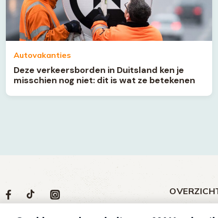
Autovakanties
Deze verkeersborden in Duitsland ken je
misschien nog niet: dit is wat ze betekenen
OVERZICH
Volg
Social
Volg
Volg
Volg
ons
media
ons
ons
ons
Meld een klac
op