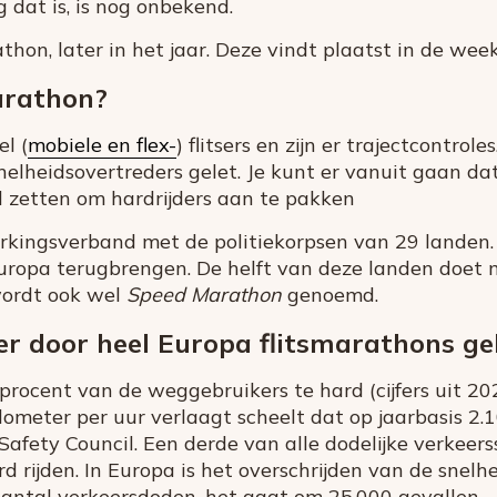
 dat is, is nog onbekend.
athon, later in het jaar. Deze vindt plaatst in de we
arathon?
l (
mobiele en flex-
) flitsers en zijn er trajectcontro
nelheidsovertreders gelet. Je kunt er vanuit gaan dat
al zetten om hardrijders aan te pakken
kingsverband met de politiekorpsen van 29 landen. Z
 Europa terugbrengen. De helft van deze landen doet
wordt ook wel
Speed Marathon
genoemd.
 door heel Europa flitsmarathons g
 procent van de weggebruikers te hard (cijfers uit 20
ilometer per uur verlaagt scheelt dat op jaarbasis 2.
afety Council. Een derde van alle dodelijke verkeers
 rijden. In Europa is het overschrijden van de snelhe
aantal verkeersdoden, het gaat om 25.000 gevallen.