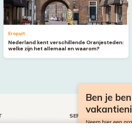
Eropuit
Nederland kent verschillende Oranjesteden:
welke zijn het allemaal en waarom?
Ben je be
vakantien
T
SERVICE
Neem hier een gr
ht
Over Omroep MAX
Consumentennieuw