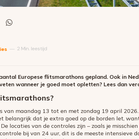
el
Deel
via
itter
Whatsapp
2 Min. leestijd
—
ies
 aantal Europese flitsmarathons gepland. Ook in Ne
 weten wanneer je goed moet opletten? Lees dan ver
litsmarathons?
 is van maandag 13 tot en met zondag 19 april 2026.
t belangrijk dat je extra goed op de borden let, want a
De locaties van de controles zijn – zoals je misschie
1 controle bij van 24 uur, dit is de meeste intensieve 