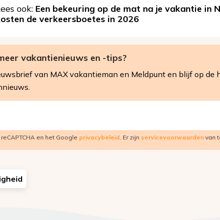
ees ook:
Een bekeuring op de mat na je vakantie in 
kosten de verkeersboetes in 2026
meer vakantienieuws en -tips?
 nieuwsbrief van MAX vakantieman en Meldpunt en blijf op de 
nnieuws.
r reCAPTCHA en het Google
privacybeleid
. Er zijn
servicevoorwaarden
van t
igheid