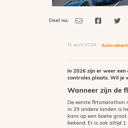
Deel nu:
Deel
Deel
De
Deel
via
op
op
dit
E-
Facebook
Tw
op
social
mail
12 april 2026
Autovakant
media
In 2026 zijn er weer een
controles plaats. Wil je
Wanneer zijn de f
De eerste flitsmarathon
in 29 andere landen is he
kans op een boete groot. 
bekend. Er is ook altijd 