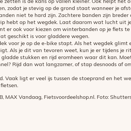
te zetten is de kans op vallen kleiner. Ook helpt he
en, zodat je stevig op de grond staat wanneer je afst
anden niet te hard zijn. Zachtere banden zijn breder
ip hebt op het wegdek. Laat daarom wat lucht uit je
kunt er ook voor kiezen om winterbanden op je fiets te
dat geschikt is voor gladdere wegen.
k voor je op de e-bike stapt. Als het wegdek glimt e
ligt. Als je dit van tevoren weet, kun je er tijdens je r
d gladde stukken en rijd eromheen waar dit kan. Moet
unnel? Rijd dan wat langzamer, of stap desnoods af 
d. Vaak ligt er veel ijs tussen de stoeprand en het 
fietsen.
, MAX Vandaag, Fietsvoordeelshop.nl. Foto: Shutters