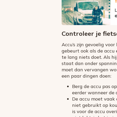
T
L
o
Controleer je fiet
Accu’s zijn gevoelig voo
gebeurt ook als de accu 
te lang niets doet. Als h
staat dan onder spannin
moet dan vervangen word
een paar dingen doen:
Berg de accu pas op 
eerder wanneer de a
De accu moet vaak o
niet gebruikt op ko
is voor de accu over