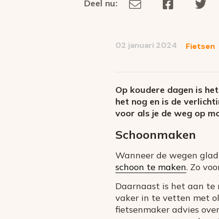
Deel nu:
Deel
Deel
De
Deel
via
op
op
dit
E-
Facebook
Tw
op
social
mail
02 januari 2024
Fietsen
media
Op koudere dagen is het
het nog en is de verlich
voor als je de weg op mo
Schoonmaken
Wanneer de wegen glad zi
schoon te maken
. Zo voo
Daarnaast is het aan te
vaker in te vetten met ol
fietsenmaker advies over 