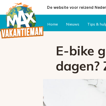
De website voor reizend Nede
Hoofdmenu
Home
Nieuws
Tips & hul
E-bike g
dagen? Z