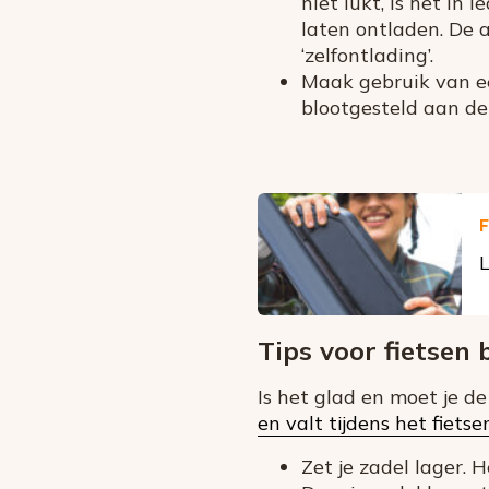
niet lukt, is het i
laten ontladen. De a
‘zelfontlading’.
Maak gebruik van ee
blootgesteld aan de
F
L
Tips voor fietsen 
Is het glad en moet je d
en valt tijdens het fietse
Zet je zadel lager. 