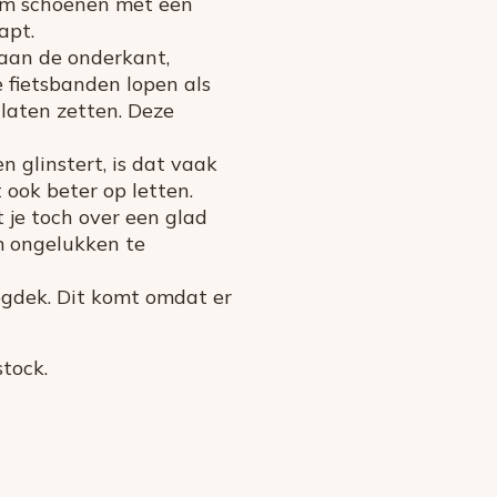
t om schoenen met een
apt.
 aan de onderkant,
 fietsbanden lopen als
 laten zetten. Deze
n glinstert, is dat vaak
it ook beter op letten.
 je toch over een glad
om ongelukken te
wegdek. Dit komt omdat er
tock.