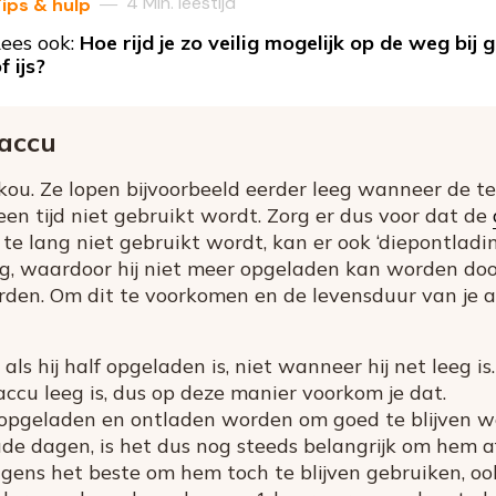
4 Min. leestijd
—
ips & hulp
ees ook:
Hoe rijd je zo veilig mogelijk op de weg bij
f ijs?
saccu
r kou. Ze lopen bijvoorbeeld eerder leeg wanneer de t
een tijd niet gebruikt wordt. Zorg er dus voor dat de
ij te lang niet gebruikt wordt, kan er ook ‘diepontlad
g, waardoor hij niet meer opgeladen kan worden door
en. Om dit te voorkomen en de levensduur van je ac
als hij half opgeladen is, niet wanneer hij net leeg i
ccu leeg is, dus op deze manier voorkom je dat.
pgeladen en ontladen worden om goed te blijven werk
ude dagen, is het dus nog steeds belangrijk om hem af
igens het beste om hem toch te blijven gebruiken, oo