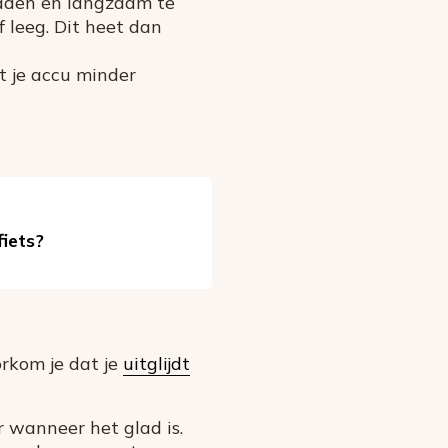
 laden en langzaam te
f leeg. Dit heet dan
t je accu minder
fiets?
orkom je dat je
uitglijdt
r wanneer het glad is.