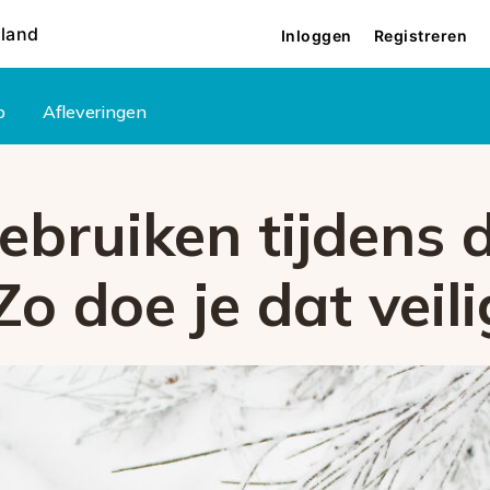
rland
Inloggen
Registreren
p
Afleveringen
ebruiken tijdens 
o doe je dat veili