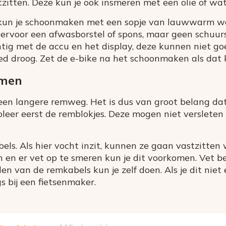
itten. Deze kun je ook insmeren met een olie of wat
 kun je schoonmaken met een sopje van lauwwarm w
ervoor een afwasborstel of spons, maar geen schuur
htig met de accu en het display, deze kunnen niet g
ed droog. Zet de e-bike na het schoonmaken als dat 
mmen
 een langere remweg. Het is dus van groot belang da
leer eerst de remblokjes. Deze mogen niet versleten z
els. Als hier vocht inzit, kunnen ze gaan vastzitten 
n en er vet op te smeren kun je dit voorkomen. Vet be
len van de remkabels kun je zelf doen. Als je dit nie
s bij een fietsenmaker.