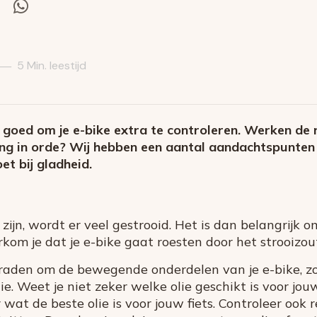
el
Deel
via
itter
Whatsapp
5 Min. leestijd
—
 goed om je e-bike extra te controleren. Werken de
ting in orde? Wij hebben een aantal aandachtspunten o
et bij gladheid.
jn, wordt er veel gestrooid. Het is dan belangrijk o
rkom je dat je e-bike gaat roesten door het strooizou
 raden om de bewegende onderdelen van je e-bike, zo
ie. Weet je niet zeker welke olie geschikt is voor jo
wat de beste olie is voor jouw fiets. Controleer ook 