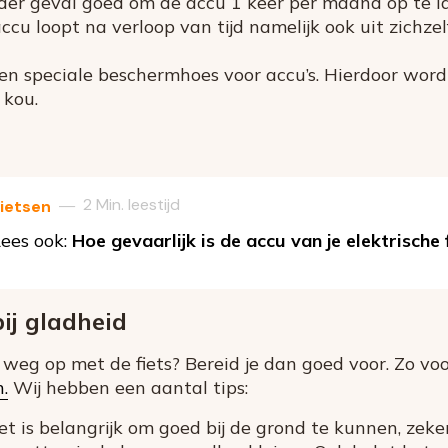
n ieder geval goed om de accu 1 keer per maand op te
ccu loopt na verloop van tijd namelijk ook uit zichzel
n speciale beschermhoes voor accu’s. Hierdoor word
 kou.
2 Min. leestijd
—
ietsen
ees ook:
Hoe gevaarlijk is de accu van je elektrische 
bij gladheid
e weg op met de fiets? Bereid je dan goed voor. Zo vo
n.
Wij hebben een aantal tips:
Het is belangrijk om goed bij de grond te kunnen, zeke