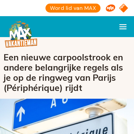
Omroep M
NPO S
Word lid van MAX
Een nieuwe carpoolstrook en
andere belangrijke regels als
je op de ringweg van Parijs
(Périphérique) rijdt