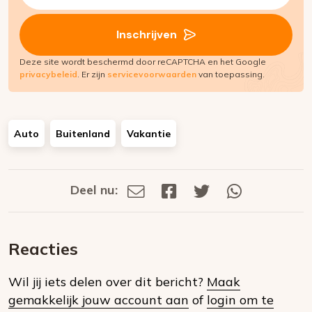
(Vereist)
Inschrijven
Deze site wordt beschermd door reCAPTCHA en het Google
privacybeleid
. Er zijn
servicevoorwaarden
van toepassing.
Auto
Buitenland
Vakantie
Deel nu:
Deel
Deel
Deel
Deel
Deel
via
op
op
via
E-
Facebook
Twitter
Whatsapp
dit
mail
Reacties
op
Wil jij iets delen over dit bericht?
Maak
social
gemakkelijk jouw account aan
of
login om te