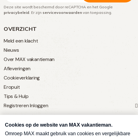
Deze site wordt beschermd door reCAPTCHA en het Google
(Vereist)
privacybeleid
. Er zijn
servicevoorwaarden
van toepassing.
OVERZICHT
Meld een klacht
Nieuws
Over MAX vakantieman
Afleveringen
Cookieverklaring
Eropuit
Tips & Hulp
Registreren
Inloggen
SERVICE
Over Omroep MAX