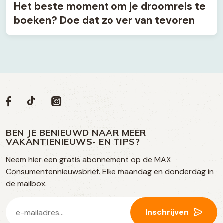
Het beste moment om je droomreis te
boeken? Doe dat zo ver van tevoren
Volg
Volg
Social
Volg
Volg
ons
ons
ons
ons
media
op
op
op
BEN JE BENIEUWD NAAR MEER
op
VAKANTIENIEUWS- EN TIPS?
TikTok
Facebook
Instagram
Neem hier een gratis abonnement op de MAX
social
Consumentennieuwsbrief. Elke maandag en donderdag in
media
de mailbox.
E-
Inschrijven
mailadres