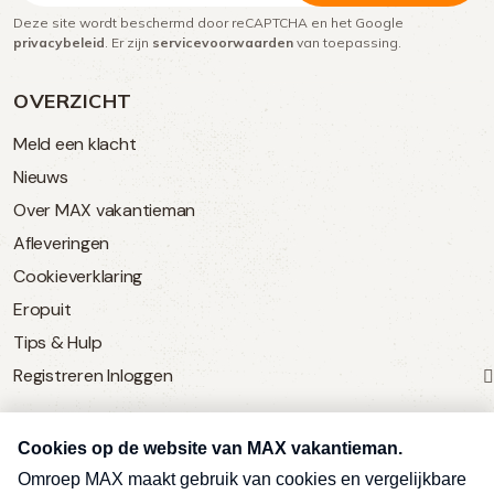
Deze site wordt beschermd door reCAPTCHA en het Google
(Vereist)
privacybeleid
. Er zijn
servicevoorwaarden
van toepassing.
OVERZICHT
Meld een klacht
Nieuws
Over MAX vakantieman
Afleveringen
Cookieverklaring
Eropuit
Tips & Hulp
Registreren
Inloggen
SERVICE
Over Omroep MAX