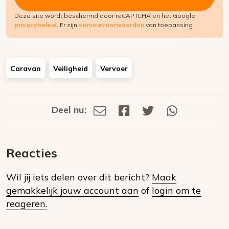
Deze site wordt beschermd door reCAPTCHA en het Google
privacybeleid
. Er zijn
servicevoorwaarden
van toepassing.
Caravan
Veiligheid
Vervoer
Deel nu:
Deel
Deel
Deel
Deel
Deel
via
op
op
via
E-
Facebook
Twitter
Whatsapp
dit
mail
Reacties
op
Wil jij iets delen over dit bericht?
Maak
social
gemakkelijk jouw account aan
of
login om te
media
reageren.