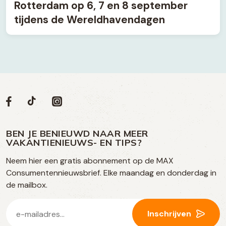
Rotterdam op 6, 7 en 8 september
tijdens de Wereldhavendagen
Volg
Volg
Social
Volg
Volg
ons
ons
ons
ons
media
op
op
op
BEN JE BENIEUWD NAAR MEER
op
VAKANTIENIEUWS- EN TIPS?
TikTok
Facebook
Instagram
Neem hier een gratis abonnement op de MAX
social
Consumentennieuwsbrief. Elke maandag en donderdag in
media
de mailbox.
E-
Inschrijven
mailadres