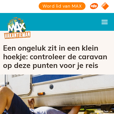
Omroep M
NPO S
Word lid van MAX
Een ongeluk zit in een klein
hoekje: controleer de caravan
op deze punten voor je reis