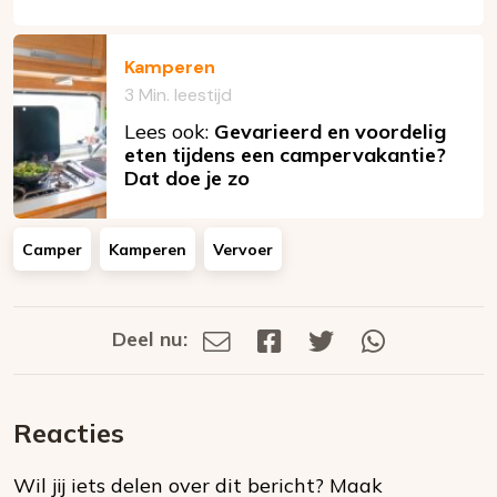
Kamperen
3 Min. leestijd
Lees ook:
Gevarieerd en voordelig
eten tijdens een campervakantie?
Dat doe je zo
Camper
Kamperen
Vervoer
Deel nu:
Deel
Deel
Deel
Deel
Deel
via
op
op
via
E-
Facebook
Twitter
Whatsapp
dit
mail
Reacties
op
Wil jij iets delen over dit bericht?
Maak
social