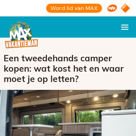
Omroep M
NPO S
Word lid van MAX
Een tweedehands camper
kopen: wat kost het en waar
moet je op letten?