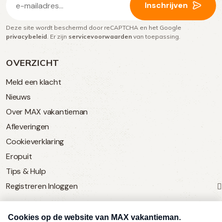
Inschrijven
mailadres
Deze site wordt beschermd door reCAPTCHA en het Google
(Vereist)
privacybeleid
. Er zijn
servicevoorwaarden
van toepassing.
OVERZICHT
Meld een klacht
Nieuws
Over MAX vakantieman
Afleveringen
Cookieverklaring
Eropuit
Tips & Hulp
Registreren
Inloggen
SERVICE