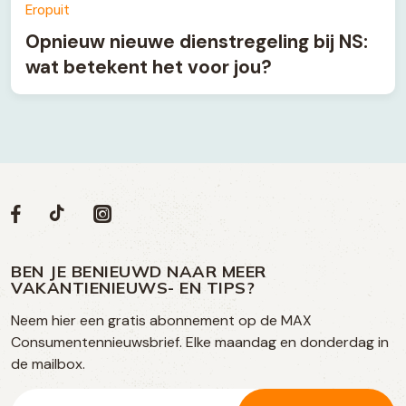
Eropuit
Opnieuw nieuwe dienstregeling bij NS:
wat betekent het voor jou?
Volg
Volg
Social
Volg
Volg
ons
ons
ons
ons
media
op
op
op
BEN JE BENIEUWD NAAR MEER
op
VAKANTIENIEUWS- EN TIPS?
TikTok
Facebook
Instagram
Neem hier een gratis abonnement op de MAX
social
Consumentennieuwsbrief. Elke maandag en donderdag in
media
de mailbox.
E-