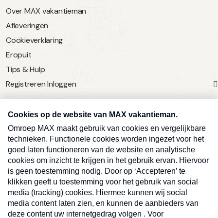
Over MAX vakantieman
Afleveringen
Cookieverklaring
Eropuit
Tips & Hulp
Registreren
Inloggen
SERVICE
Over Omroep MAX
MAX Vandaag
MAX Meldpunt
Pers
Contact
Algemene voorwaarden
Ben je benieuwd naar meer
Sluite