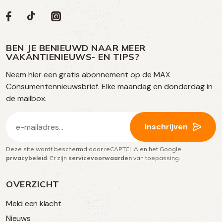
Volg
Volg
Social
Volg
Volg
ons
ons
ons
ons
media
op
op
op
BEN JE BENIEUWD NAAR MEER
op
VAKANTIENIEUWS- EN TIPS?
TikTok
Facebook
Instagram
Neem hier een gratis abonnement op de MAX
social
Consumentennieuwsbrief. Elke maandag en donderdag in
media
de mailbox.
E-
Inschrijven
mailadres
Deze site wordt beschermd door reCAPTCHA en het Google
(Vereist)
privacybeleid
. Er zijn
servicevoorwaarden
van toepassing.
OVERZICHT
Meld een klacht
Nieuws