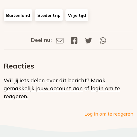
Buitenland
Stedentrip
Vrije tijd
Deel nu:
Deel
Deel
Deel
Deel
Deel
via
op
op
via
E-
Facebook
Twitter
Whatsapp
dit
mail
Reacties
op
Wil jij iets delen over dit bericht?
Maak
social
gemakkelijk jouw account aan
of
login om te
media
reageren.
Log in om te reageren