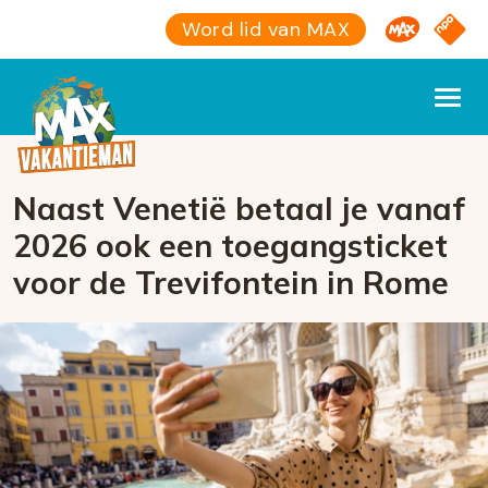
Omroep M
NPO S
Word lid van MAX
Naast Venetië betaal je vanaf
2026 ook een toegangsticket
voor de Trevifontein in Rome