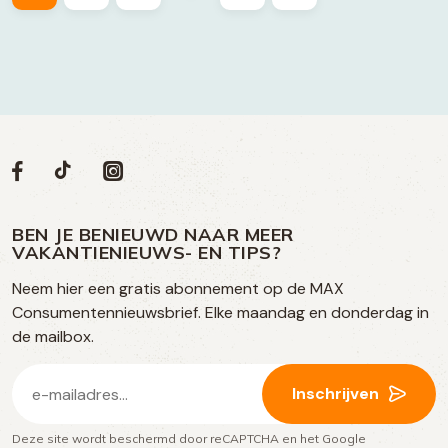
Volg
Volg
Social
Volg
Volg
ons
ons
ons
ons
media
op
op
op
BEN JE BENIEUWD NAAR MEER
op
VAKANTIENIEUWS- EN TIPS?
TikTok
Facebook
Instagram
Neem hier een gratis abonnement op de MAX
social
Consumentennieuwsbrief. Elke maandag en donderdag in
media
de mailbox.
E-
Inschrijven
mailadres
Deze site wordt beschermd door reCAPTCHA en het Google
(Vereist)