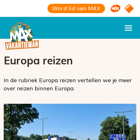
Omroep M
NPO S
Word lid van MAX
Europa reizen
In de rubriek Europa reizen vertellen we je meer
over reizen binnen Europa.