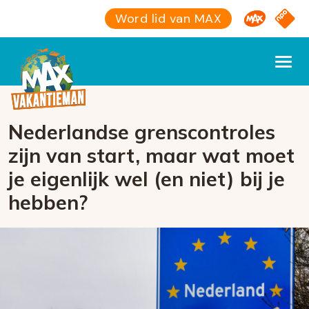
Omroep M
NPO S
Word lid van MAX
Nederlandse grenscontroles
zijn van start, maar wat moet
je eigenlijk wel (en niet) bij je
hebben?