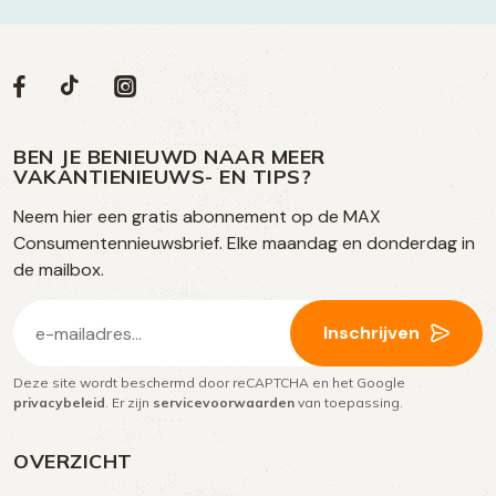
Volg
Volg
Social
Volg
Volg
ons
ons
ons
ons
media
op
op
op
BEN JE BENIEUWD NAAR MEER
op
VAKANTIENIEUWS- EN TIPS?
TikTok
Facebook
Instagram
Neem hier een gratis abonnement op de MAX
social
Consumentennieuwsbrief. Elke maandag en donderdag in
media
de mailbox.
E-
Inschrijven
mailadres
Deze site wordt beschermd door reCAPTCHA en het Google
(Vereist)
privacybeleid
. Er zijn
servicevoorwaarden
van toepassing.
OVERZICHT