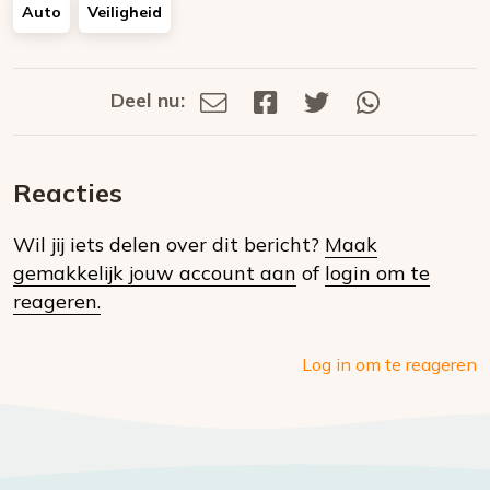
Auto
Veiligheid
Deel nu:
Deel
Deel
Deel
Deel
Deel
via
op
op
via
E-
Facebook
Twitter
Whatsapp
dit
mail
Reacties
op
Wil jij iets delen over dit bericht?
Maak
social
gemakkelijk jouw account aan
of
login om te
media
reageren.
Log in om te reageren