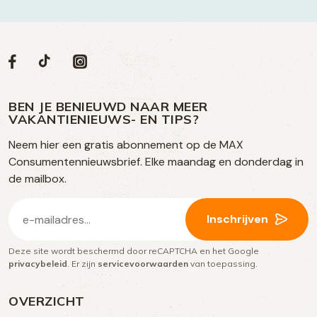
Volg
Volg
Social
Volg
Volg
ons
ons
ons
ons
media
op
op
op
BEN JE BENIEUWD NAAR MEER
op
VAKANTIENIEUWS- EN TIPS?
TikTok
Facebook
Instagram
Neem hier een gratis abonnement op de MAX
social
Consumentennieuwsbrief. Elke maandag en donderdag in
media
de mailbox.
E-
Inschrijven
mailadres
Deze site wordt beschermd door reCAPTCHA en het Google
(Vereist)
privacybeleid
. Er zijn
servicevoorwaarden
van toepassing.
OVERZICHT