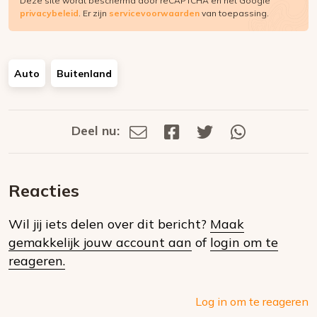
Deze site wordt beschermd door reCAPTCHA en het Google
privacybeleid
. Er zijn
servicevoorwaarden
van toepassing.
Auto
Buitenland
Deel nu:
Deel
Deel
Deel
Deel
Deel
via
op
op
via
E-
Facebook
Twitter
Whatsapp
dit
mail
Reacties
op
Wil jij iets delen over dit bericht?
Maak
social
gemakkelijk jouw account aan
of
login om te
media
reageren.
Log in om te reageren