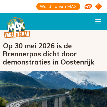
Omroep M
NPO S
Word lid van MAX
Op 30 mei 2026 is de
Brennerpas dicht door
demonstraties in Oostenrijk