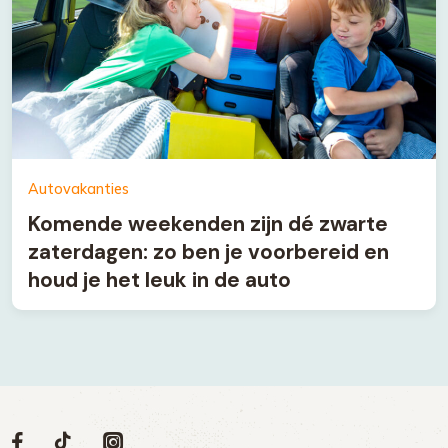
Autovakanties
Komende weekenden zijn dé zwarte
zaterdagen: zo ben je voorbereid en
houd je het leuk in de auto
Volg
Volg
Social
Volg
Volg