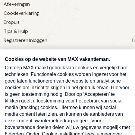
Afleveringen
Cookieverklaring
Eropuit
Tips & Hulp
Registreren
Inloggen
SERVICE
Over Omroep MAX
MAX Vandaag
MAX Meldpunt
Pers
Contact
Algemene voorwaarden
Ben je benieuwd naar meer
Sluite
Privacyverklaring
vakantienieuws- en tips?
Kwetsbaarheid melden