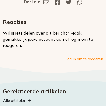
Deel nu:
Deel
Deel
Deel
Deel
Deel
via
op
op
via
E-
Facebook
Twitter
Whatsapp
dit
mail
Reacties
op
Wil jij iets delen over dit bericht?
Maak
social
gemakkelijk jouw account aan
of
login om te
media
reageren.
Log in om te reageren
Gerelateerde artikelen
Alle artikelen