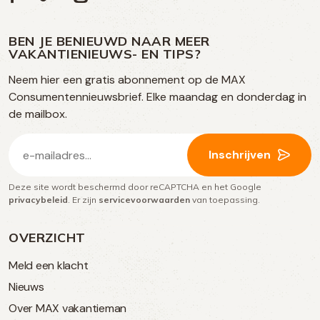
ons
ons
ons
ons
media
op
op
op
BEN JE BENIEUWD NAAR MEER
op
VAKANTIENIEUWS- EN TIPS?
TikTok
Facebook
Instagram
Neem hier een gratis abonnement op de MAX
social
Consumentennieuwsbrief. Elke maandag en donderdag in
media
de mailbox.
E-
Inschrijven
mailadres
Deze site wordt beschermd door reCAPTCHA en het Google
(Vereist)
privacybeleid
. Er zijn
servicevoorwaarden
van toepassing.
OVERZICHT
Meld een klacht
Nieuws
Over MAX vakantieman