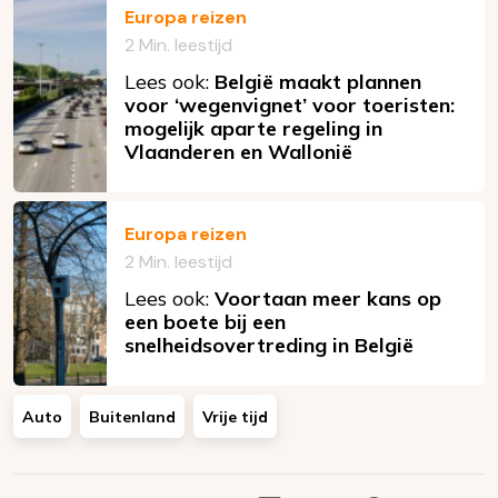
Europa reizen
2 Min. leestijd
Lees ook:
België maakt plannen
voor ‘wegenvignet’ voor toeristen:
mogelijk aparte regeling in
Vlaanderen en Wallonië
Europa reizen
2 Min. leestijd
Lees ook:
Voortaan meer kans op
een boete bij een
snelheidsovertreding in België
Auto
Buitenland
Vrije tijd