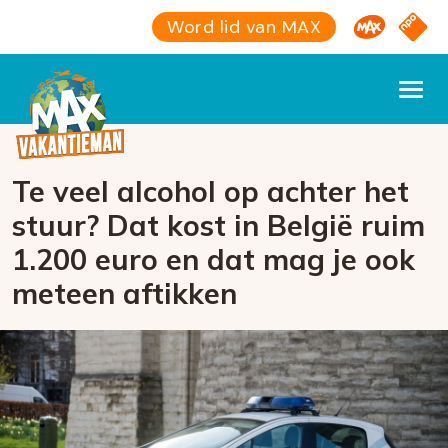
Omroep M
NPO S
Word lid van MAX
Te veel alcohol op achter het
stuur? Dat kost in België ruim
1.200 euro en dat mag je ook
meteen aftikken