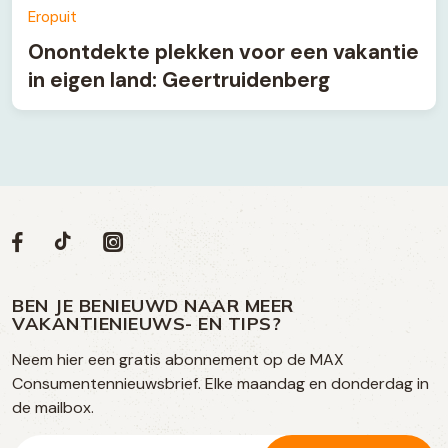
Eropuit
Onontdekte plekken voor een vakantie
in eigen land: Geertruidenberg
Volg
Volg
Social
Volg
Volg
ons
ons
ons
ons
media
op
op
op
BEN JE BENIEUWD NAAR MEER
op
VAKANTIENIEUWS- EN TIPS?
TikTok
Facebook
Instagram
Neem hier een gratis abonnement op de MAX
social
Consumentennieuwsbrief. Elke maandag en donderdag in
media
de mailbox.