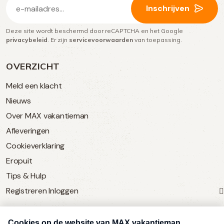
E-
Inschrijven
mailadres
Deze site wordt beschermd door reCAPTCHA en het Google
(Vereist)
privacybeleid
. Er zijn
servicevoorwaarden
van toepassing.
OVERZICHT
Meld een klacht
Nieuws
Over MAX vakantieman
Afleveringen
Cookieverklaring
Eropuit
Tips & Hulp
Registreren
Inloggen
SERVICE