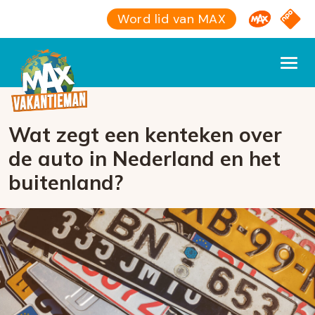
Omroep M
NPO S
Word lid van MAX
Wat zegt een kenteken over
de auto in Nederland en het
buitenland?