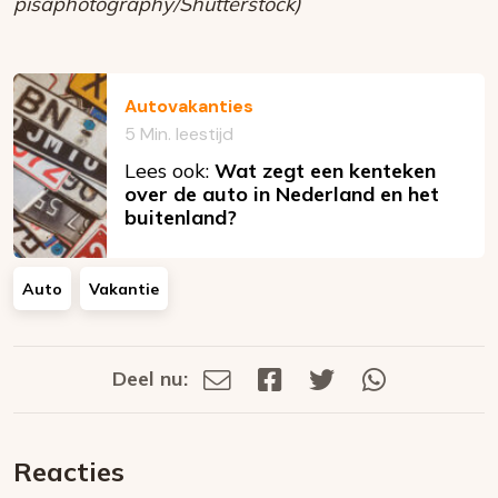
pisaphotography/Shutterstock)
Autovakanties
5 Min. leestijd
Lees ook:
Wat zegt een kenteken
over de auto in Nederland en het
buitenland?
Auto
Vakantie
Deel nu:
Deel
Deel
Deel
Deel
Deel
via
op
op
via
E-
Facebook
Twitter
Whatsapp
dit
mail
Reacties
op