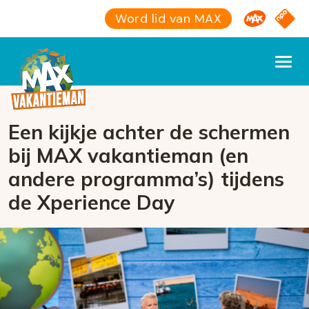
Omroep M
NPO S
Word lid van MAX
Een kijkje achter de schermen
bij MAX vakantieman (en
andere programma’s) tijdens
de Xperience Day