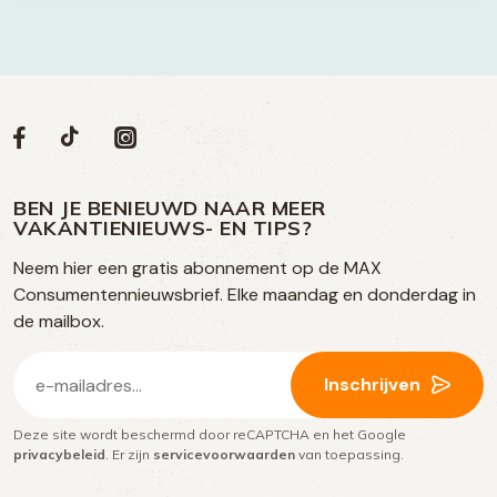
Volg
Volg
Social
Volg
Volg
ons
ons
ons
ons
media
op
op
op
BEN JE BENIEUWD NAAR MEER
op
VAKANTIENIEUWS- EN TIPS?
TikTok
Facebook
Instagram
Neem hier een gratis abonnement op de MAX
social
Consumentennieuwsbrief. Elke maandag en donderdag in
media
de mailbox.
E-
Inschrijven
mailadres
Deze site wordt beschermd door reCAPTCHA en het Google
(Vereist)
privacybeleid
. Er zijn
servicevoorwaarden
van toepassing.