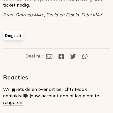
ticket nodig
.
Bron: Omroep MAX, Beeld en Geluid. Foto: MAX
Dagje uit
Deel nu:
Deel
Deel
Deel
Deel
Deel
via
op
op
via
E-
Facebook
Twitter
Whatsapp
dit
mail
Reacties
op
Wil jij iets delen over dit bericht?
Maak
social
gemakkelijk jouw account aan
of
login om te
media
reageren.