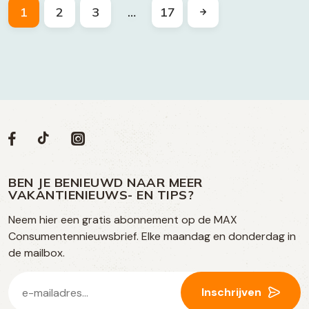
1
2
3
…
17
Volg
Volg
Social
Volg
Volg
ons
ons
ons
ons
media
op
op
op
BEN JE BENIEUWD NAAR MEER
op
VAKANTIENIEUWS- EN TIPS?
TikTok
Facebook
Instagram
Neem hier een gratis abonnement op de MAX
social
Consumentennieuwsbrief. Elke maandag en donderdag in
media
de mailbox.
E-
Inschrijven
mailadres