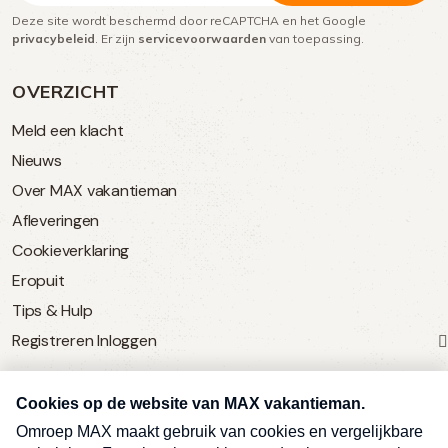
Deze site wordt beschermd door reCAPTCHA en het Google
(Vereist)
privacybeleid
. Er zijn
servicevoorwaarden
van toepassing.
OVERZICHT
Meld een klacht
Nieuws
Over MAX vakantieman
Afleveringen
Cookieverklaring
Eropuit
Tips & Hulp
Registreren
Inloggen
SERVICE
Over Omroep MAX