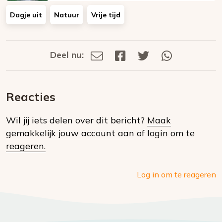
Dagje uit
Natuur
Vrije tijd
Deel nu:
Deel
Deel
Deel
Deel
Deel
via
op
op
via
E-
Facebook
Twitter
Whatsapp
dit
mail
Reacties
op
Wil jij iets delen over dit bericht?
Maak
social
gemakkelijk jouw account aan
of
login om te
media
reageren.
Log in om te reageren