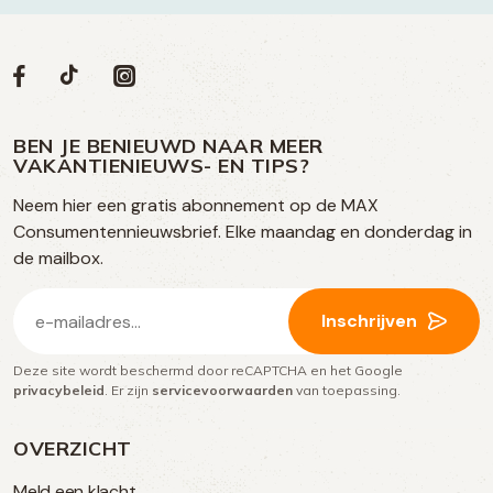
Volg
Volg
Social
Volg
Volg
ons
ons
ons
ons
media
op
op
op
BEN JE BENIEUWD NAAR MEER
op
VAKANTIENIEUWS- EN TIPS?
TikTok
Facebook
Instagram
Neem hier een gratis abonnement op de MAX
social
Consumentennieuwsbrief. Elke maandag en donderdag in
media
de mailbox.
E-
Inschrijven
mailadres
Deze site wordt beschermd door reCAPTCHA en het Google
(Vereist)
privacybeleid
. Er zijn
servicevoorwaarden
van toepassing.
OVERZICHT
Meld een klacht