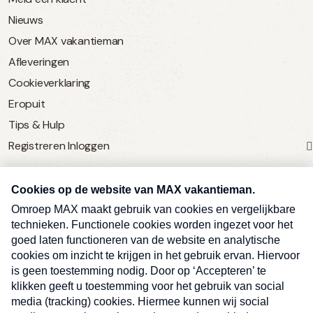
Nieuws
Over MAX vakantieman
Afleveringen
Cookieverklaring
Eropuit
Tips & Hulp
Registreren
Inloggen
SERVICE
Over Omroep MAX
MAX Vandaag
MAX Meldpunt
Pers
Contact