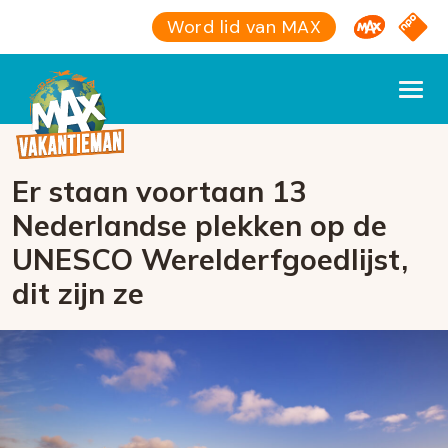
Omroep M
NPO S
Word lid van MAX
Er staan voortaan 13
Nederlandse plekken op de
UNESCO Werelderfgoedlijst,
dit zijn ze