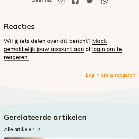
Deel
via
op
op
via
E-
Facebook
Twitter
Whatsapp
dit
mail
Reacties
op
Wil jij iets delen over dit bericht?
Maak
social
gemakkelijk jouw account aan
of
login om te
media
reageren.
Log in om te reageren
Gerelateerde artikelen
Alle artikelen