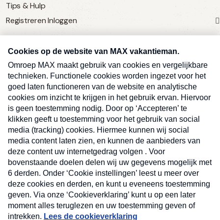
Tips & Hulp
Registreren
Inloggen
SERVICE
Over Omroep MAX
MAX Vandaag
MAX Meldpunt
Pers
Contact
Algemene voorwaarden
Ben je benieuwd naar meer
Sluite
Privacyverklaring
vakantienieuws- en tips?
Kwetsbaarheid melden
Registreren
Inloggen
E-
Inschrijven
mailadres
Max
Deze site wordt beschermd door reCAPTCHA en het Google
(Vereist)