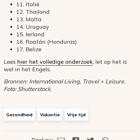
11. Italië
12. Thailand
13. Malta
14. Uruguay
15. Ierland
16. Roatán (Honduras)
17. Belize
Lees
hier het volledige onderzoek
, let op het is
wel in het Engels.
Bronnen: International Living, Travel + Leisure.
Foto: Shutterstock.
Gezondheid
Vakantie
Vrije tijd
Deel nu:
Deel
Deel
Deel
Deel