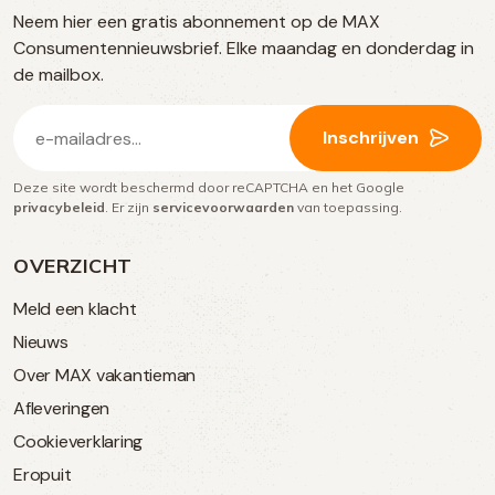
Neem hier een gratis abonnement op de MAX
social
Consumentennieuwsbrief. Elke maandag en donderdag in
media
de mailbox.
E-
Inschrijven
mailadres
Deze site wordt beschermd door reCAPTCHA en het Google
(Vereist)
privacybeleid
. Er zijn
servicevoorwaarden
van toepassing.
OVERZICHT
Meld een klacht
Nieuws
Over MAX vakantieman
Afleveringen
Cookieverklaring
Eropuit