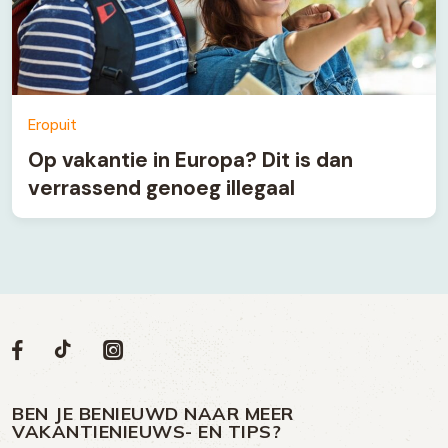
Eropuit
Op vakantie in Europa? Dit is dan
verrassend genoeg illegaal
Volg
Volg
Social
Volg
Volg
ons
ons
ons
ons
media
op
op
op
BEN JE BENIEUWD NAAR MEER
op
VAKANTIENIEUWS- EN TIPS?
TikTok
Facebook
Instagram