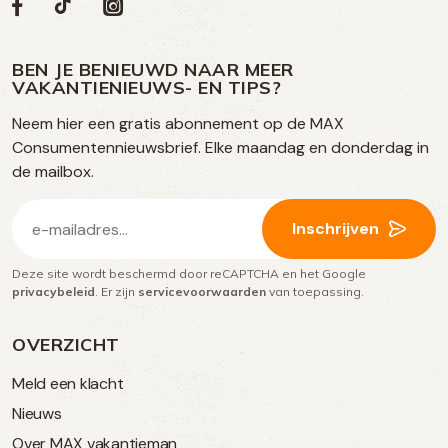
Volg
Volg
Social
Volg
Volg
ons
ons
ons
ons
media
op
op
op
BEN JE BENIEUWD NAAR MEER
op
VAKANTIENIEUWS- EN TIPS?
TikTok
Facebook
Instagram
Neem hier een gratis abonnement op de MAX
social
Consumentennieuwsbrief. Elke maandag en donderdag in
media
de mailbox.
E-
Inschrijven
mailadres
Deze site wordt beschermd door reCAPTCHA en het Google
(Vereist)
privacybeleid
. Er zijn
servicevoorwaarden
van toepassing.
OVERZICHT
Meld een klacht
Nieuws
Over MAX vakantieman