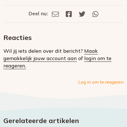
Deel nu:
Deel
Deel
Deel
Deel
Deel
via
op
op
via
E-
Facebook
Twitter
Whatsapp
dit
mail
Reacties
op
Wil jij iets delen over dit bericht?
Maak
social
gemakkelijk jouw account aan
of
login om te
media
reageren.
Log in om te reageren
Gerelateerde artikelen