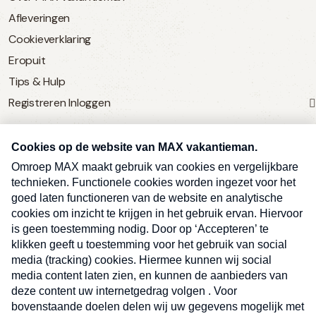
Afleveringen
Cookieverklaring
Eropuit
Tips & Hulp
Registreren
Inloggen
SERVICE
Over Omroep MAX
MAX Vandaag
MAX Meldpunt
Pers
Contact
Algemene voorwaarden
Ben je benieuwd naar meer
Sluite
Privacyverklaring
vakantienieuws- en tips?