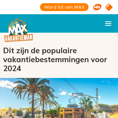
Omroep M
NPO S
Word lid van MAX
Dit zijn de populaire
vakantiebestemmingen voor
2024