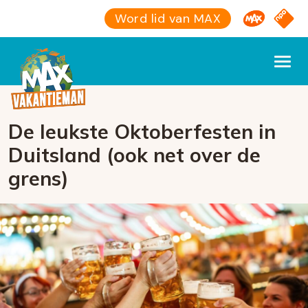
Omroep M
NPO S
Word lid van MAX
De leukste Oktoberfesten in
Duitsland (ook net over de
grens)