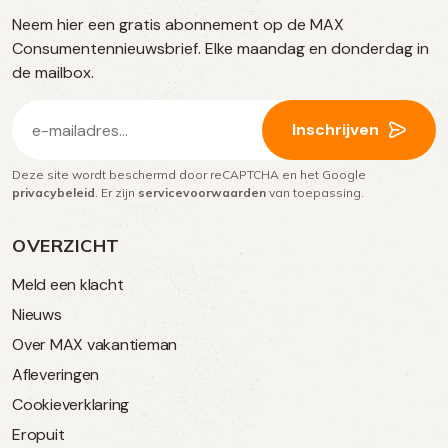
Neem hier een gratis abonnement op de MAX
social
Consumentennieuwsbrief. Elke maandag en donderdag in
media
de mailbox.
E-
Inschrijven
mailadres
Deze site wordt beschermd door reCAPTCHA en het Google
(Vereist)
privacybeleid
. Er zijn
servicevoorwaarden
van toepassing.
OVERZICHT
Meld een klacht
Nieuws
Over MAX vakantieman
Afleveringen
Cookieverklaring
Eropuit