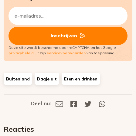
E-
mailadres
(Vereist)
Inschrijven
Deze site wordt beschermd door reCAPTCHA en het Google
privacybeleid
. Er zijn
servicevoorwaarden
van toepassing.
Buitenland
Dagje uit
Eten en drinken
Deel nu:
Deel
Deel
Deel
Deel
Deel
via
op
op
via
E-
Facebook
Twitter
Whatsapp
dit
mail
Reacties
op