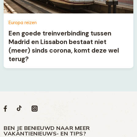
Europa reizen
Een goede treinverbinding tussen
Madrid en Lissabon bestaat niet
(meer) sinds corona, komt deze wel
terug?
Volg
Volg
Social
Volg
Volg
ons
ons
ons
ons
media
op
op
op
BEN JE BENIEUWD NAAR MEER
op
VAKANTIENIEUWS- EN TIPS?
TikTok
Facebook
Instagram