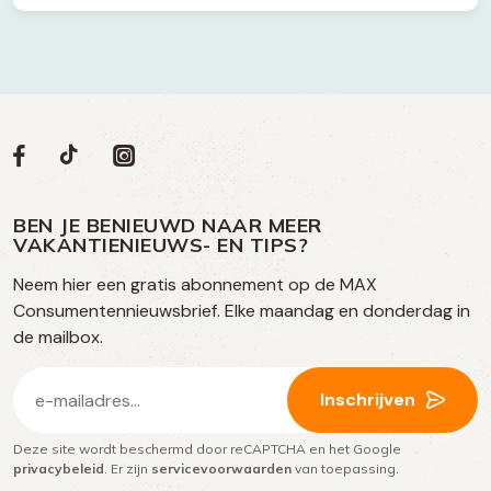
Volg
Volg
Social
Volg
Volg
ons
ons
ons
ons
media
op
op
op
BEN JE BENIEUWD NAAR MEER
op
VAKANTIENIEUWS- EN TIPS?
TikTok
Facebook
Instagram
Neem hier een gratis abonnement op de MAX
social
Consumentennieuwsbrief. Elke maandag en donderdag in
media
de mailbox.
E-
Inschrijven
mailadres
Deze site wordt beschermd door reCAPTCHA en het Google
(Vereist)
privacybeleid
. Er zijn
servicevoorwaarden
van toepassing.