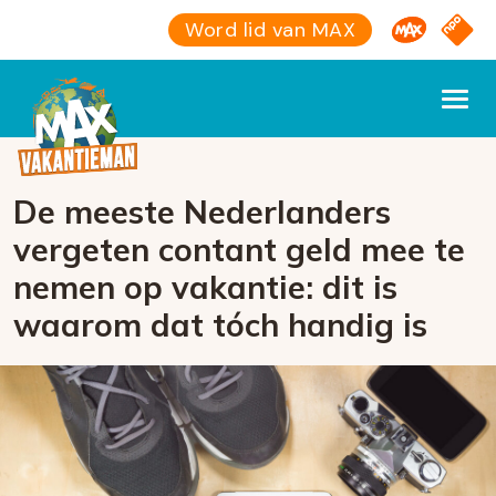
Omroep M
NPO S
Word lid van MAX
De meeste Nederlanders
vergeten contant geld mee te
nemen op vakantie: dit is
waarom dat tóch handig is