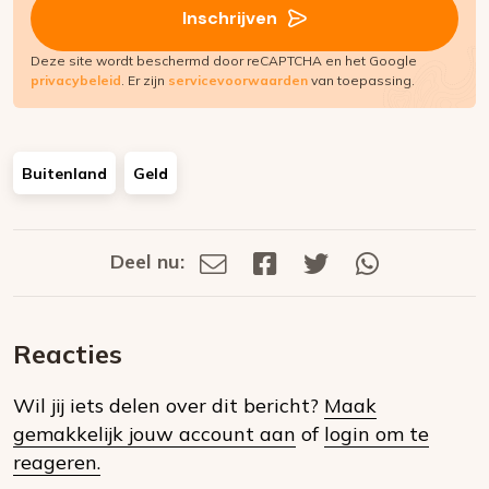
Inschrijven
Deze site wordt beschermd door reCAPTCHA en het Google
privacybeleid
. Er zijn
servicevoorwaarden
van toepassing.
Buitenland
Geld
Deel nu:
Deel
Deel
Deel
Deel
Deel
via
op
op
via
E-
Facebook
Twitter
Whatsapp
dit
mail
Reacties
op
Wil jij iets delen over dit bericht?
Maak
social
gemakkelijk jouw account aan
of
login om te
media
reageren.