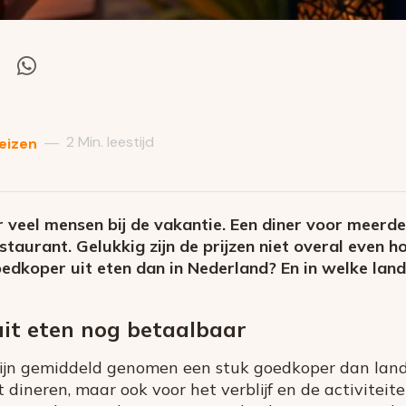
el
Deel
via
itter
Whatsapp
2 Min. leestijd
—
eizen
r veel mensen bij de vakantie. Een diner voor meerd
restaurant. Gelukkig zijn de prijzen niet overal even 
edkoper uit eten dan in Nederland? En in welke lande
 uit eten nog betaalbaar
ijn gemiddeld genomen een stuk goedkoper dan lan
t dineren, maar ook voor het verblijf en de activiteite