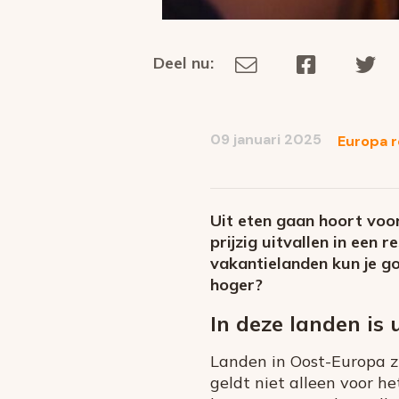
Deel nu:
Deel
Deel
De
Deel
via
op
op
dit
E-
Facebook
Tw
op
social
mail
09 januari 2025
Europa r
media
Uit eten gaan hoort voo
prijzig uitvallen in een 
vakantielanden kun je go
hoger?
In deze landen is
Landen in Oost-Europa z
geldt niet alleen voor he