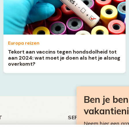
Europa reizen
Tekort aan vaccins tegen hondsdolheid tot
aan 2024: wat moet je doen als het je alsnog
overkomt?
Ben je be
vakantien
T
SERVICE
Neem hier een gr
ht
Over Omroep MAX