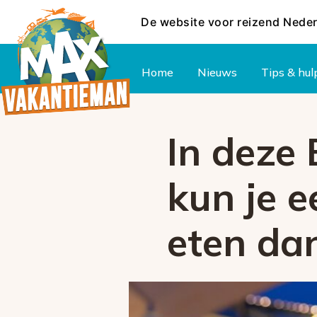
De website voor reizend Nede
Hoofdmenu
Home
Nieuws
Tips & hul
In deze
kun je e
eten da