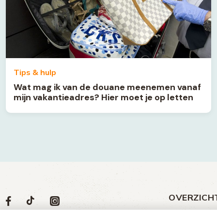
Tips & hulp
Wat mag ik van de douane meenemen vanaf
mijn vakantieadres? Hier moet je op letten
OVERZICH
Volg
Social
Volg
Volg
Volg
ons
media
ons
ons
ons
Meld een klac