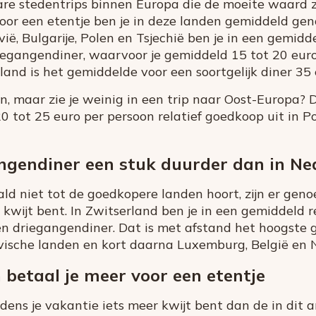
e stedentrips binnen Europa die de moeite waard zi
oor een etentje ben je in deze landen gemiddeld ge
ië, Bulgarije, Polen en Tsjechië ben je in een gemidd
iegangendiner, waarvoor je gemiddeld 15 tot 20 euro
rland is het gemiddelde voor een soortgelijk diner 35 
en, maar zie je weinig in een trip naar Oost-Europa? 
0 tot 25 euro per persoon relatief goedkoop uit in P
angendiner een stuk duurder dan in Ne
d niet tot de goedkopere landen hoort, zijn er geno
kwijt bent. In Zwitserland ben je in een gemiddeld 
en driegangendiner. Dat is met afstand het hoogste 
ische landen en kort daarna Luxemburg, België en 
 betaal je meer voor een etentje
ijdens je vakantie iets meer kwijt bent dan de in dit