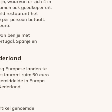
jn, waarvan er zich 4 in
nomen ook goedkoper uit.
eld restaurant het
 per persoon betaalt.
euro.
Dan ben je met
ortugal, Spanje en
derland
eg Europese landen te
restaurant ruim 60 euro
gemiddelde in Europa.
Nederland.
 artikel genoemde