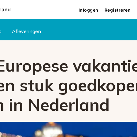
rland
Inloggen
Registreren
p
Afleveringen
 Europese vakanti
en stuk goedkoper
n in Nederland