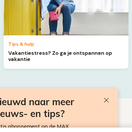
Tips & hulp
Vakantiestress? Zo ga je ontspannen op
vakantie
nieuwd naar meer
Sluiten
ieuws- en tips?
BEN JE BENIEUWD NAAR MEER
VAKANTIENIEUWS- EN TIPS?
atis abonnement op de MAX