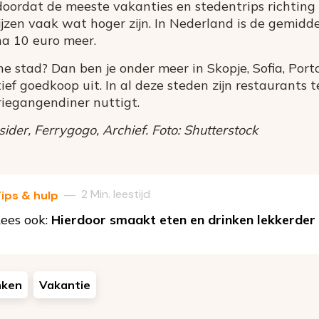
ordat de meeste vakanties en stedentrips richting d
jzen vaak wat hoger zijn. In Nederland is de gemiddel
na 10 euro meer.
he stad? Dan ben je onder meer in Skopje, Sofia, Port
ief goedkoop uit. In al deze steden zijn restaurants 
iegangendiner nuttigt.
ider, Ferrygogo, Archief. Foto: Shutterstock
2 Min. leestijd
—
ips & hulp
ees ook:
Hierdoor smaakt eten en drinken lekkerder
nken
Vakantie