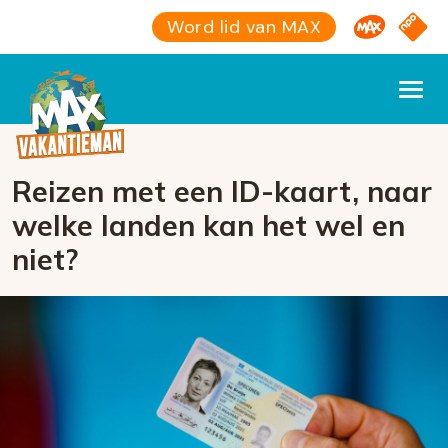
Omroep M
NPO S
Word lid van MAX
Reizen met een ID-kaart, naar
welke landen kan het wel en
niet?