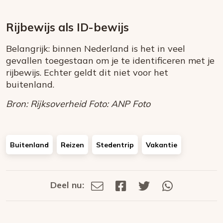
Rijbewijs als ID-bewijs
Belangrijk: binnen Nederland is het in veel
gevallen toegestaan om je te identificeren met je
rijbewijs. Echter geldt dit niet voor het
buitenland.
Bron: Rijksoverheid Foto: ANP Foto
Buitenland
Reizen
Stedentrip
Vakantie
Deel nu:
Deel
Deel
Deel
Deel
Deel
via
op
op
via
E-
Facebook
Twitter
Whatsapp
dit