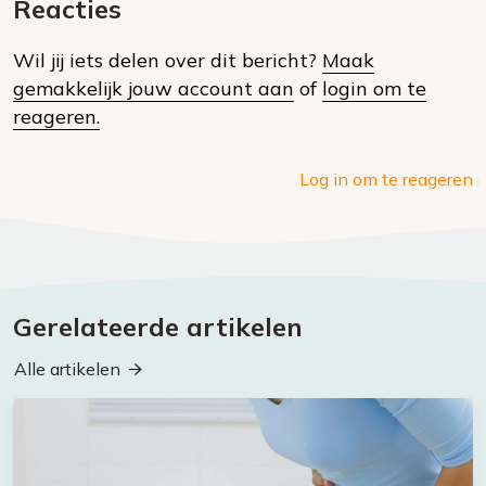
mail
Reacties
op
Wil jij iets delen over dit bericht?
Maak
social
gemakkelijk jouw account aan
of
login om te
media
reageren.
Log in om te reageren
Gerelateerde artikelen
Alle artikelen