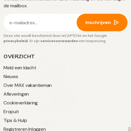
media
de mailbox.
E-
Inschrijven
mailadres
Deze site wordt beschermd door reCAPTCHA en het Google
(Vereist)
privacybeleid
. Er zijn
servicevoorwaarden
van toepassing.
OVERZICHT
Meld een klacht
Nieuws
Over MAX vakantieman
Afleveringen
Cookieverklaring
Eropuit
Tips & Hulp
Registreren
Inloggen