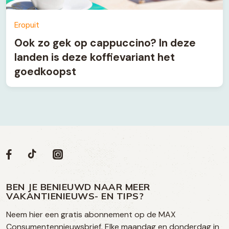
Eropuit
Ook zo gek op cappuccino? In deze
landen is deze koffievariant het
goedkoopst
Volg
Volg
Social
Volg
Volg
ons
ons
ons
ons
media
op
op
op
BEN JE BENIEUWD NAAR MEER
op
VAKANTIENIEUWS- EN TIPS?
TikTok
Facebook
Instagram
Neem hier een gratis abonnement op de MAX
social
Consumentennieuwsbrief. Elke maandag en donderdag in