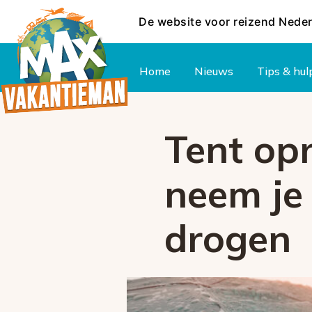
De website voor reizend Nede
Hoofdmenu
Home
Nieuws
Tips & hul
Tent op
neem je
drogen