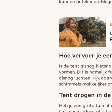
kunnen betekenen. Mogeli
E
L
Hoe vervoer je ee
Is de tent alsnog kletsn
vormen. Dit is namelijk f
alsnog luchten. Kijk daa
schimmels makkelijker o
Tent drogen in de
Heb je een grote tuin of
flat woont. Meestal is h