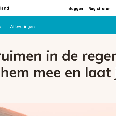
rland
Inloggen
Registreren
p
Afleveringen
ruimen in de rege
 hem mee en laat 