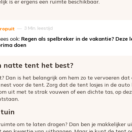
jk is er ergens een ruimte beschikbaar.
3 Min. leestijd
—
ropuit
ees ook:
Regen als spelbreker in de vakantie? Deze l
prima doen
n natte tent het best?
at? Dan is het belangrijk om hem zo te vervoeren da
unest voor de tent. Zorg dat de tent losjes in de auto 
rom uit met te strak vouwen of een dichte tas, op d
ntstaan.
 tuin
 ruimte om te laten drogen? Dan ben je makkelijker u
et een kwestie van uithangen. Maar je kunt de tent 