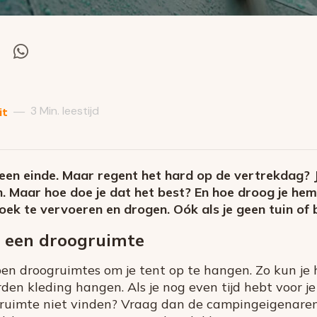
el
Deel
via
itter
Whatsapp
3 Min. leestijd
—
it
en einde. Maar regent het hard op de vertrekdag? Je
Maar hoe doe je dat het best? En hoe droog je hem
oek te vervoeren en drogen. Oók als je geen tuin of 
 een droogruimte
 droogruimtes om je tent op te hangen. Zo kun je he
en kleding hangen. Als je nog even tijd hebt voor je 
 ruimte niet vinden? Vraag dan de campingeigenaren of