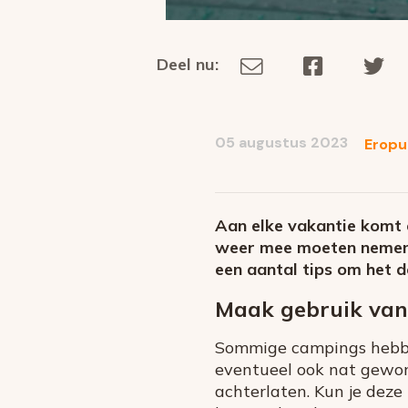
Deel nu:
Deel
Deel
De
Deel
via
op
op
dit
E-
Facebook
Tw
op
social
mail
05 augustus 2023
Eropu
media
Aan elke vakantie komt e
weer mee moeten nemen. 
een aantal tips om het d
Maak gebruik van
Sommige campings hebben
eventueel ook nat geword
achterlaten. Kun je deze