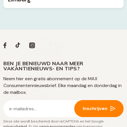
Volg
Volg
Social
Volg
Volg
ons
ons
ons
ons
media
op
op
op
BEN JE BENIEUWD NAAR MEER
op
VAKANTIENIEUWS- EN TIPS?
TikTok
Facebook
Instagram
Neem hier een gratis abonnement op de MAX
social
Consumentennieuwsbrief. Elke maandag en donderdag in
media
de mailbox.
E-
Inschrijven
mailadres
Deze site wordt beschermd door reCAPTCHA en het Google
(Vereist)
privacybeleid
. Er zijn
servicevoorwaarden
van toepassing.