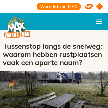
Omroep M
NPO S
Word lid van MAX
Tussenstop langs de snelweg:
waarom hebben rustplaatsen
vaak een aparte naam?