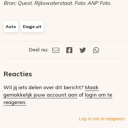
Bron: Quest. Rijkswaterstaat. Foto: ANP Foto.
Auto
Dagje uit
Deel nu:
Deel
Deel
Deel
Deel
Deel
via
op
op
via
E-
Facebook
Twitter
Whatsapp
dit
mail
Reacties
op
Wil jij iets delen over dit bericht?
Maak
social
gemakkelijk jouw account aan
of
login om te
media
reageren.
Log in om te reageren