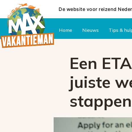
De website voor reizend Nede
Hoofdmenu
Home
Nieuws
Tips & hul
Een ETA 
juiste w
stappen