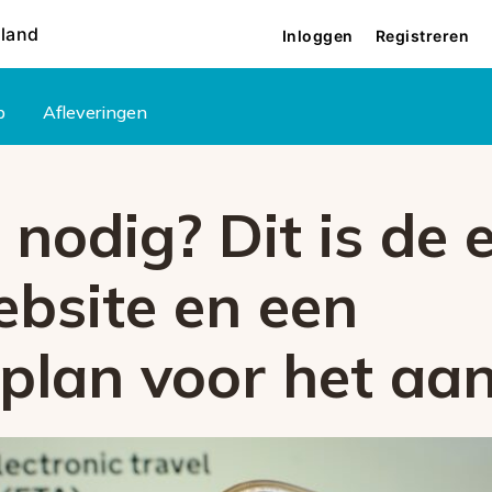
rland
Inloggen
Registreren
p
Afleveringen
nodig? Dit is de 
ebsite en een
plan voor het aa