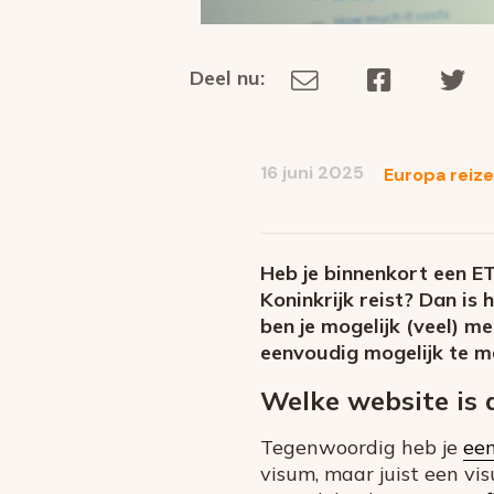
Deel nu:
Deel
Deel
De
Deel
via
op
op
dit
E-
Facebook
Tw
op
social
mail
16 juni 2025
Europa reiz
media
Heb je binnenkort een ET
Koninkrijk reist? Dan is 
ben je mogelijk (veel) m
eenvoudig mogelijk te m
Welke website is 
Tegenwoordig heb je
ee
visum, maar juist een vis