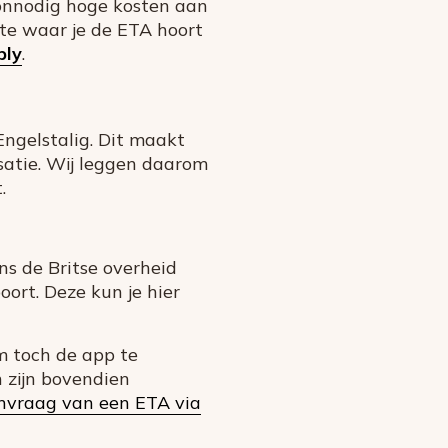
onnodig hoge kosten aan
site waar je de ETA hoort
ply
.
Engelstalig. Dit maakt
satie. Wij leggen daarom
.
ens de Britse overheid
ort. Deze kun je hier
m toch de app te
n zijn bovendien
anvraag van een ETA via