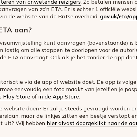
fiteren van onwetende reizigers
. Zo betalen mensen 
 aanvragen van zo’n ETA. Er is echter 1 officiële web
 via de website van de Britse overheid:
gov.uk/eta/ap
 ETA aan?
 visumvrijstelling kunt aanvragen (bovenstaande) is 
 lastig om alle stappen te doorlopen voor de autori
e de ETA aanvraagt. Ook als je het zonder de app doet
utorisatie via de app of website doet. De app is volg
ermee eenvoudig een foto maakt van jezelf en je paspo
e Play Store
of
in de App Store
.
de website doen? Er zal je steeds gevraagd worden o
erslaan, maar de linkjes zitten een beetje verstopt e
iet uit? Wij hebben
hier alvast doorgeklikt naar de a