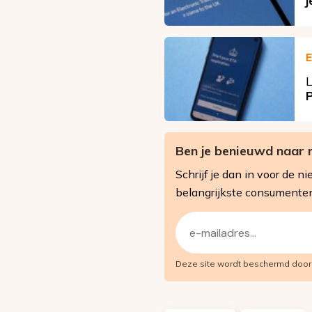
j
E
L
P
Ben je benieuwd naar 
Schrijf je dan in voor de
belangrijkste consumente
E-
mailadres
Deze site wordt beschermd doo
(Vereist)