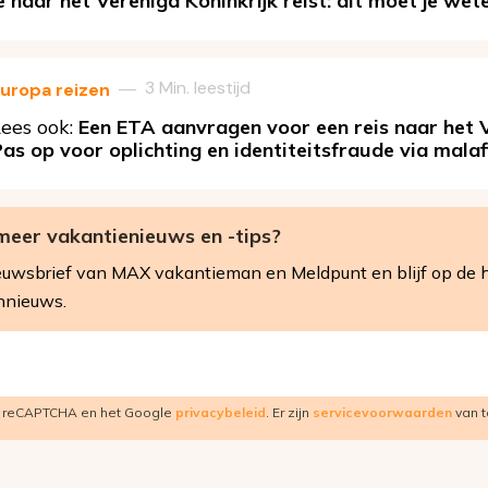
e naar het Verenigd Koninkrijk reist: dit moet je wet
3 Min. leestijd
—
uropa reizen
ees ook:
Een ETA aanvragen voor een reis naar het V
as op voor oplichting en identiteitsfraude via mala
meer vakantienieuws en -tips?
 nieuwsbrief van MAX vakantieman en Meldpunt en blijf op de 
nnieuws.
r reCAPTCHA en het Google
privacybeleid
. Er zijn
servicevoorwaarden
van t