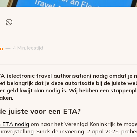
el
Deel
via
itter
Whatsapp
4 Min. leestijd
—
en
A (electronic travel authorisation) nodig omdat je 
het belangrijk dat je deze autorisatie bij de juiste 
eer geld kwijt dan nodig is. Wij hebben een stappen
aken.
de juiste voor een ETA?
n ETA nodig
om naar het Verenigd Koninkrijk te mogen
umvrijstelling. Sinds de invoering, 2 april 2025, prob