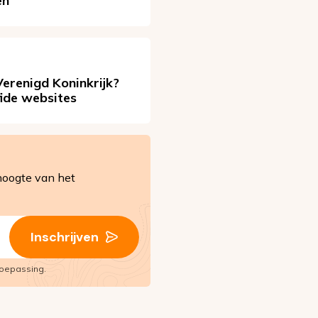
en
erenigd Koninkrijk?
fide websites
hoogte van het
Inschrijven
oepassing.