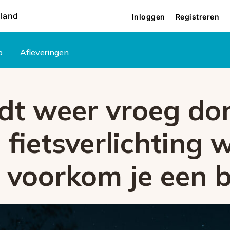
rland
Inloggen
Registreren
p
Afleveringen
dt weer vroeg don
e fietsverlichting 
 voorkom je een 