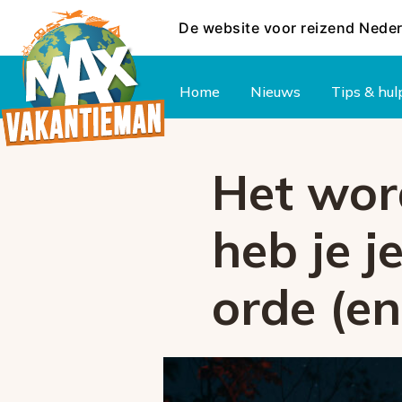
De website voor reizend Nede
Hoofdmenu
Home
Nieuws
Tips & hul
Het wor
heb je j
orde (en