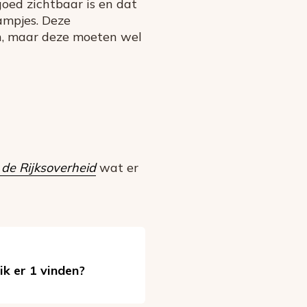
goed zichtbaar is en dat
lampjes. Deze
, maar deze moeten wel
n
de Rijksoverheid
wat er
ik er 1 vinden?