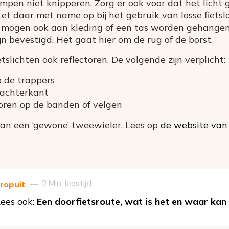
pen niet knipperen. Zorg er ook voor dat het licht 
Let daar met name op bij het gebruik van losse fiets
mogen ook aan kleding of een tas worden gehangen
n bevestigd. Het gaat hier om de rug of de borst.
etslichten ook reflectoren. De volgende zijn verplicht:
p de trappers
e achterkant
toren op de banden of velgen
dan een ‘gewone’ tweewieler. Lees op
de website va
2 Min. leestijd
—
ropuit
ees ook:
Een doorfietsroute, wat is het en waar kan 