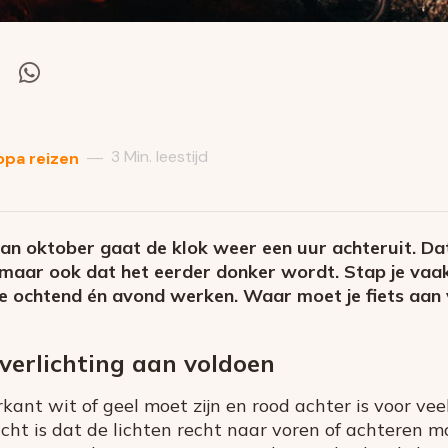
el
Deel
via
itter
Whatsapp
3 Min. leestijd
—
opa reizen
an oktober gaat de klok weer een uur achteruit. Dat
, maar ook dat het eerder donker wordt. Stap je vaa
n de ochtend én avond werken. Waar moet je fiets aa
sverlichting aan voldoen
rkant wit of geel moet zijn en rood achter is voor v
icht is dat de lichten recht naar voren of achteren m