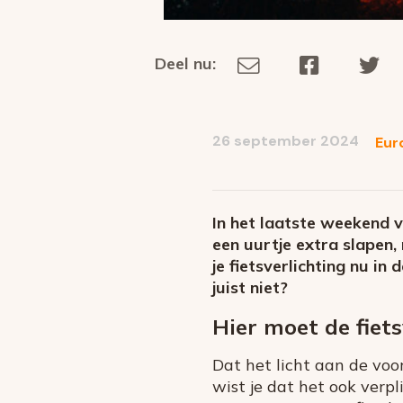
Deel nu:
Deel
Deel
De
Deel
via
op
op
dit
E-
Facebook
Tw
op
social
mail
26 september 2024
Eur
media
In het laatste weekend v
een uurtje extra slapen
je fietsverlichting nu i
juist niet?
Hier moet de fiet
Dat het licht aan de voo
wist je dat het ook verpl