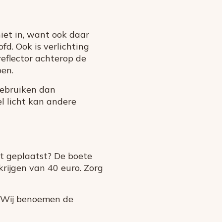
niet in, want ook daar
d. Ook is verlichting
reflector achterop de
ben.
gebruiken dan
l licht kan andere
st geplaatst? De boete
krijgen van 40 euro. Zorg
. Wij benoemen de