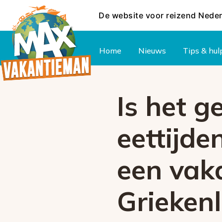
De website voor reizend Nede
Hoofdmenu
Home
Nieuws
Tips & hul
Is het 
eettijde
een vaka
Griekenl