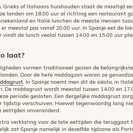
 Grieks of Italiaans huishouden staat de maaltijd ee
eze landen om 18.00 uur al richting een restaurant gaa
 Griekenland en Italië lunchen de meeste mensen tuss
er meestal pas vanaf 20.00 uur. In Spanje eet de lok
 vindt de lunch veelal tussen 14.00 en 15.00 uur pla
o laat?
igheden vormen traditioneel gezien de belangrijkste
e landen. Door de hete middagzon waren ze genoodz
iddagrust
. In Spanje noemt men dit de siësta, in Itali
i. De middagrust wordt meestal tussen 14.00 en 17.
eze periode gesloten. Een dergelijke middagrust zorg
r tijdstip verschuiven. Hoewel tegenwoordig lang ni
e eettijden onveranderd.
extra verklaring voor de late eettijden die teruggaat
ijk zat Spanje namelijk in dezelfde tijdzone als Port