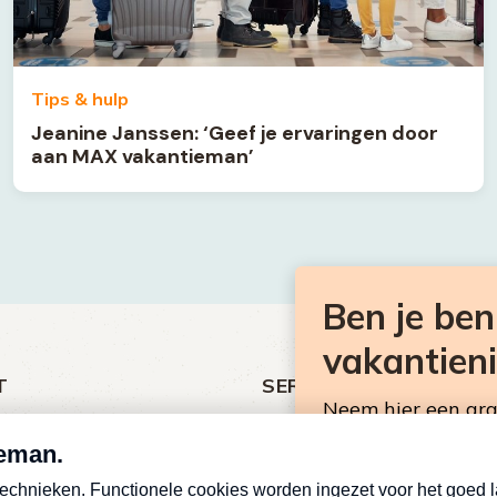
Tips & hulp
Jeanine Janssen: ‘Geef je ervaringen door
aan MAX vakantieman’
Ben je be
vakantien
T
SERVICE
Neem hier een gr
ht
Over Omroep MAX
Consumentennieuw
MAX Vandaag
mailbox.
antieman
MAX Meldpunt