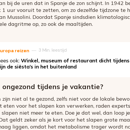
aan bij de uren dat in Spanje de zon schijnt. In 1942 b
 1 uur vooruit te zetten, om zo dezelfde tijdzone te 
 van Mussolini. Doordat Spanje sindsdien klimatologis
 hele dagritme op, zo ook de maaltijden.
3 Min. leestijd
—
uropa reizen
ees ook:
Winkel, museum of restaurant dicht tijdens 
ijn de siësta’s in het buitenland
n ongezond tijdens je vakantie?
zijn niet al te gezond, zelfs niet voor de lokale bew
t eten voor het slapen kan verwerken, raden experts
 slapen niet meer te eten. Doe je dat wel, dan loop je
at geldt zeker als je kort voor het slapen grote maa
maag liggen, omdat het metabolisme trager wordt n