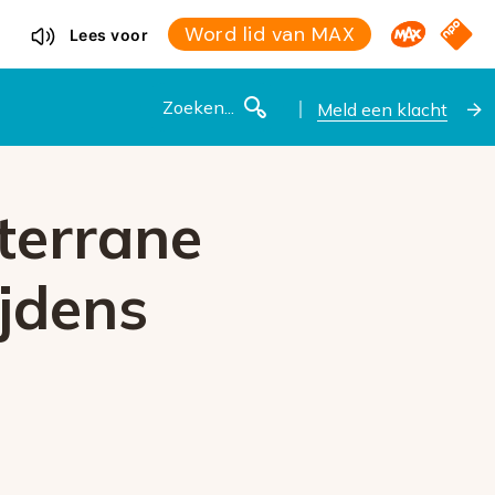
Omroep M
NPO S
Word lid van MAX
Lees voor
Zoeken
Meld een klacht
terrane
ijdens