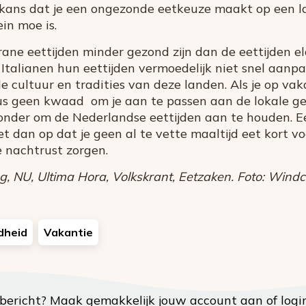
 kans dat je een ongezonde eetkeuze maakt op een lat
in moe is.
ne eettijden minder gezond zijn dan de eettijden el
Italianen hun eettijden vermoedelijk niet snel aanpas
e cultuur en tradities van deze landen. Als je op va
us geen kwaad om je aan te passen aan de lokale g
zonder om de Nederlandse eettijden aan te houden. Eet
t dan op dat je geen al te vette maaltijd eet kort v
e nachtrust zorgen.
 NU, Ultima Hora, Volkskrant, Eetzaken. Foto: Windc
dheid
Vakantie
t bericht?
Maak gemakkelijk jouw account aan
of
logi