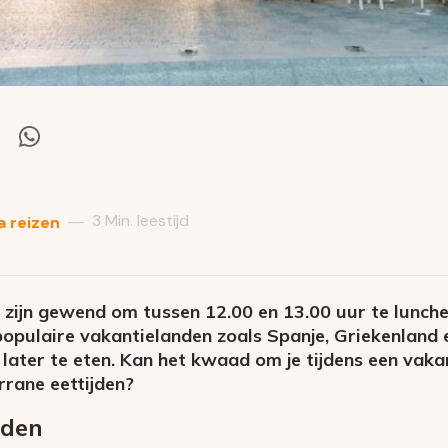
el
Deel
via
itter
Whatsapp
3 Min. leestijd
—
a reizen
zijn gewend om tussen 12.00 en 13.00 uur te lunche
populaire vakantielanden zoals Spanje, Griekenland en
 later te eten. Kan het kwaad om je tijdens een vaka
rrane eettijden?
jden