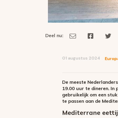
Deel nu:
Deel
Deel
De
Deel
via
op
op
dit
E-
Facebook
Tw
op
social
mail
01 augustus 2024
Europ
media
De meeste Nederlanders 
19.00 uur te dineren. In 
gebruikelijk om een stuk
te passen aan de Medite
Mediterrane eetti