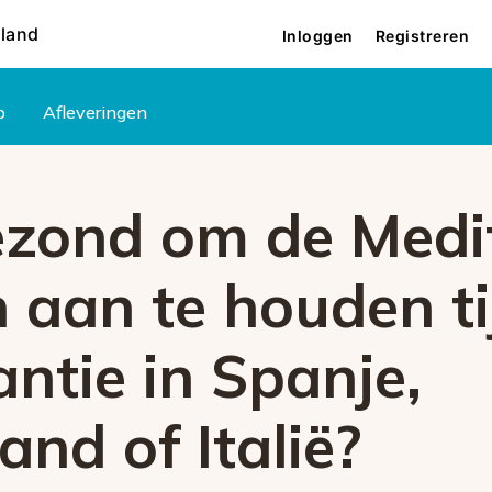
rland
Inloggen
Registreren
p
Afleveringen
gezond om de Medi
n aan te houden t
ntie in Spanje,
and of Italië?