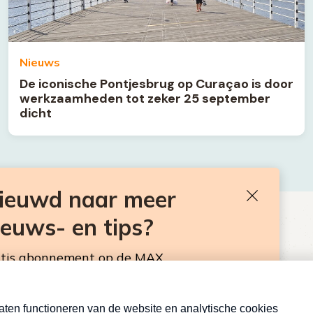
Nieuws
De iconische Pontjesbrug op Curaçao is door
werkzaamheden tot zeker 25 september
dicht
nieuwd naar meer
Sluiten
ieuws- en tips?
BEN JE BENIEUWD NAAR MEER
VAKANTIENIEUWS- EN TIPS?
atis abonnement op de MAX
sbrief. Elke maandag en donderdag in de
Neem hier een gratis abonnement op de MAX
Consumentennieuwsbrief. Elke maandag en donderdag in