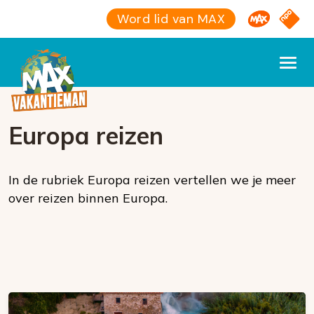
Omroep M
NPO S
Word lid van MAX
Europa reizen
In de rubriek Europa reizen vertellen we je meer
over reizen binnen Europa.