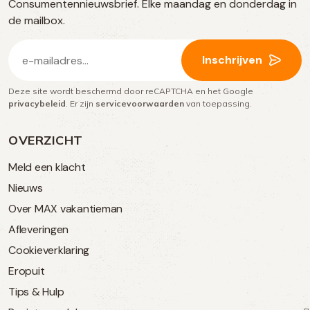
Consumentennieuwsbrief. Elke maandag en donderdag in
media
de mailbox.
E-
Inschrijven
mailadres
Deze site wordt beschermd door reCAPTCHA en het Google
(Vereist)
privacybeleid
. Er zijn
servicevoorwaarden
van toepassing.
OVERZICHT
Meld een klacht
Nieuws
Over MAX vakantieman
Afleveringen
Cookieverklaring
Eropuit
Tips & Hulp