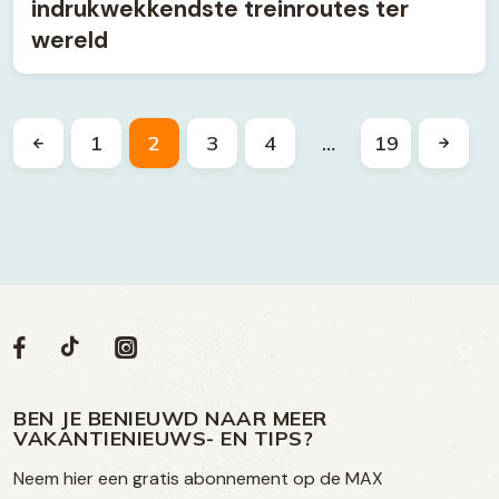
indrukwekkendste treinroutes ter
wereld
1
2
3
4
…
19
Volg
Volg
Social
Volg
Volg
ons
ons
ons
ons
media
op
op
op
BEN JE BENIEUWD NAAR MEER
op
VAKANTIENIEUWS- EN TIPS?
TikTok
Facebook
Instagram
Neem hier een gratis abonnement op de MAX
social