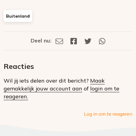
Buitenland
Deel nu:
Deel
Deel
Deel
Deel
Deel
via
op
op
via
E-
Facebook
Twitter
Whatsapp
dit
mail
Reacties
op
Wil jij iets delen over dit bericht?
Maak
social
gemakkelijk jouw account aan
of
login om te
media
reageren.
Log in om te reageren