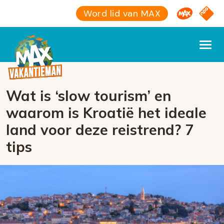
Omroep M
NPO S
Word lid van MAX
Wat is ‘slow tourism’ en
waarom is Kroatië het ideale
land voor deze reistrend? 7
tips