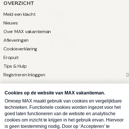
OVERZICHT
Meld een klacht
Nieuws
Over MAX vakantieman
Afleveringen
Cookieverklaring
Eropuit
Tips & Hulp
Registreren
Inloggen
SERVICE
Over Omroep MAX
MAX Vandaag
MAX Meldpunt
Pers