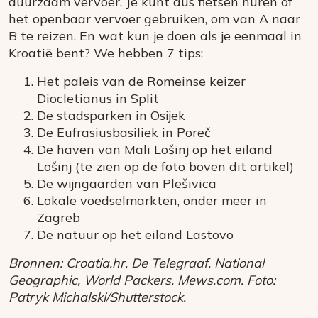
duurzaam vervoer. Je kunt dus fietsen huren of
het openbaar vervoer gebruiken, om van A naar
B te reizen. En wat kun je doen als je eenmaal in
Kroatië bent? We hebben 7 tips:
Het paleis van de Romeinse keizer
Diocletianus in Split
De stadsparken in Osijek
De Eufrasiusbasiliek in Poreč
De haven van Mali Lošinj op het eiland
Lošinj (te zien op de foto boven dit artikel)
De wijngaarden van Plešivica
Lokale voedselmarkten, onder meer in
Zagreb
De natuur op het eiland Lastovo
Bronnen: Croatia.hr, De Telegraaf, National
Geographic, World Packers, Mews.com. Foto:
Patryk Michalski/
Shutterstock.