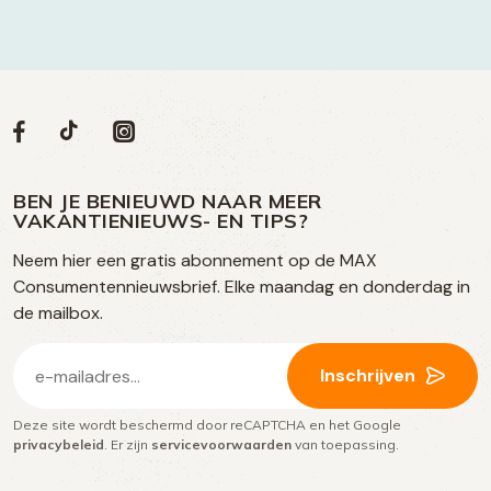
Volg
Volg
Social
Volg
Volg
ons
ons
ons
ons
media
op
op
op
BEN JE BENIEUWD NAAR MEER
op
VAKANTIENIEUWS- EN TIPS?
TikTok
Facebook
Instagram
Neem hier een gratis abonnement op de MAX
social
Consumentennieuwsbrief. Elke maandag en donderdag in
media
de mailbox.
E-
Inschrijven
mailadres
Deze site wordt beschermd door reCAPTCHA en het Google
(Vereist)
privacybeleid
. Er zijn
servicevoorwaarden
van toepassing.