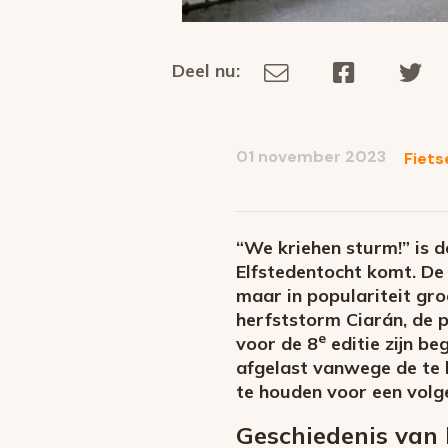
Deel nu:
Deel
Deel
De
Deel
via
op
op
dit
E-
Facebook
Tw
op
social
mail
01 november 2023
Fiets
media
“We kriehen sturm!” is d
Elfstedentocht komt. De 
maar in populariteit gr
herfststorm Ciarán, de p
e
voor de 8
editie zijn b
afgelast vanwege de te 
te houden voor een volg
Geschiedenis van