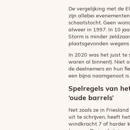
De vergelijking met de E
zijn allebei evenementen 
schaatstocht. Geen wond
alweer in 1997. In 10 ja
Storm is minder zeldzaam
plaatsgevonden wegens g
In 2020 was het juist te 
waren al binnen!). Niet
de deelnemers en hun fie
een bijna naamgenoot is v
Spelregels van he
‘oude barrels’
Net zoals ze in Friesland
uit te schrijven, heeft h
windkracht 7 of harder 