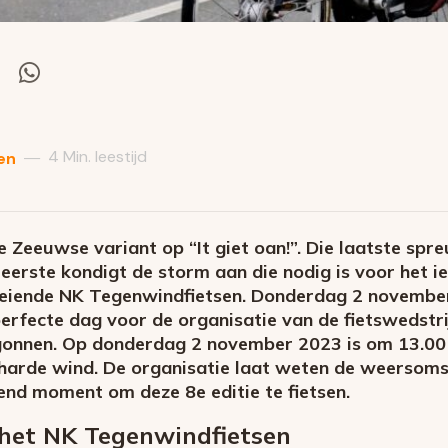
el
Deel
via
itter
Whatsapp
4 Min. leestijd
—
en
e Zeeuwse variant op “It giet oan!”. Die laatste spre
eerste kondigt de storm aan die nodig is voor het i
oeiende NK Tegenwindfietsen. Donderdag 2 novembe
erfecte dag voor de organisatie van de fietswedstrij
egonnen. Op donderdag 2 november 2023 is om 13.00
harde wind. De organisatie laat weten de weersoms
end moment om deze 8e editie te fietsen.
 het NK Tegenwindfietsen