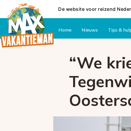
De website voor reizend Nede
Hoofdmenu
Home
Nieuws
Tips & hul
“We kri
Tegenwi
Oostersc