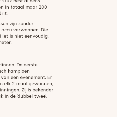
t stuk best al eens
nen in totaal maar 200
rit.
sen zijn zonder
en accu verwennen. Die
Het is niet eenvoudig,
meter.
dinnen. De eerste
isch kampioen
t van een evenement. Er
en elk 2 maal gewonnen,
nningen. Zij is bekender
 in de ‘dubbel twee’,