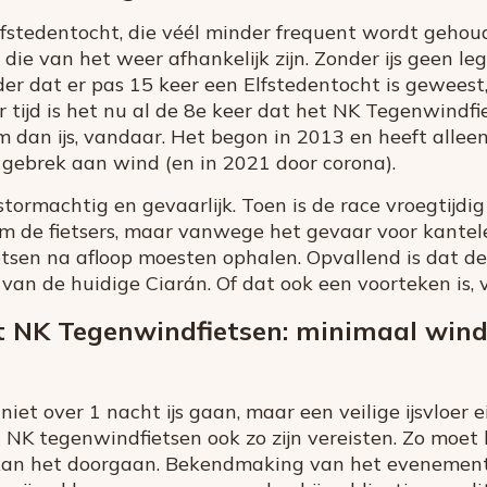
lfstedentocht, die véél minder frequent wordt gehou
die van het weer afhankelijk zijn. Zonder ijs geen le
er dat er pas 15 keer een Elfstedentocht is geweest
ar tijd is het nu al de 8e keer dat het NK Tegenwind
 dan ijs, vandaar. Het begon in 2013 en heeft allee
ebrek aan wind (en in 2021 door corona).
stormachtig en gevaarlijk. Toen is de race vroegtijdi
 om de fietsers, maar vanwege het gevaar voor kante
tsen na afloop moesten ophalen. Opvallend is dat de
an de huidige Ciarán. Of dat ook een voorteken is, va
t NK Tegenwindfietsen: minimaal wind
 niet over 1 nacht ijs gaan, maar een veilige ijsvloer 
et NK tegenwindfietsen ook zo zijn vereisten. Zo moet
kan het doorgaan. Bekendmaking van het evenement 