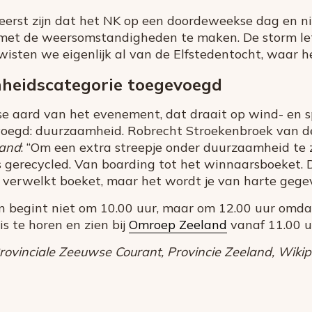
t eerst zijn dat het NK op een doordeweekse dag en n
 met de weersomstandigheden te maken. De storm let
isten we eigenlijk al van de Elfstedentocht, waar h
heidscategorie toegevoegd
e aard van het evenement, dat draait op wind- en sp
oegd: duurzaamheid. Robrecht Stroekenbroek van de
and
: “Om een extra streepje onder duurzaamheid te
es gerecycled. Van boarding tot het winnaarsboeket. 
 verwelkt boeket, maar het wordt je van harte gegev
 begint niet om 10.00 uur, maar om 12.00 uur omda
is te horen en zien bij
Omroep Zeeland
vanaf 11.00 u
ovinciale Zeeuwse Courant, Provincie Zeeland, Wikip