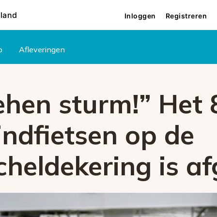
rland
Inloggen
Registreren
p
Afleveringen
ehen sturm!” Het
ndfietsen op de
heldekering is af