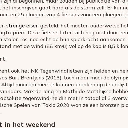
n
zijn al begonnen, maar zouden bij publicatie van di
t het inschrijven gaat hard als de storm zelf. Er kun
oen en 25 ploegen van 4 fietsers voor een ploegentijd
den
strenge eisen
gesteld: het moeten ouderwetse fiet
ugtraprem. Deze fietsers laten zich nog niet door e
n stalen ros, nog echt op hun spierkracht aankomen. 
tand met de wind (88 km/u) vol op de kop is 8,5 kilo
rt
kent ook het NK Tegenwindfietsen zijn helden en hel
as Bart Brentjens (2013), toch maar mooi de olymp
 Altijd mooi om mee te kunnen pronken op de erelijs
 winnaars. Max de Jong en Mathilde Matthijsse hebb
 absolute tegenwind-heldin met in totaal al 3 overwi
pische Spelen van Tokio 2020 won ze een bronzen plak
.
et in het weekend