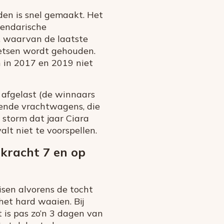
den is snel gemaakt. Het
gendarische
, waarvan de laatste
fietsen wordt gehouden.
n in 2017 en 2019 niet
g afgelast (de winnaars
lende vrachtwagens, die
 storm dat jaar Ciara
lt niet te voorspellen.
kracht 7 en op
eisen alvorens de tocht
 het hard waaien. Bij
is pas zo’n 3 dagen van