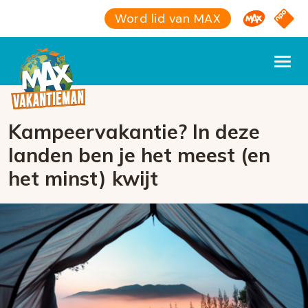
Omroep M
NPO S
Word lid van MAX
Kampeervakantie? In deze
landen ben je het meest (en
het minst) kwijt