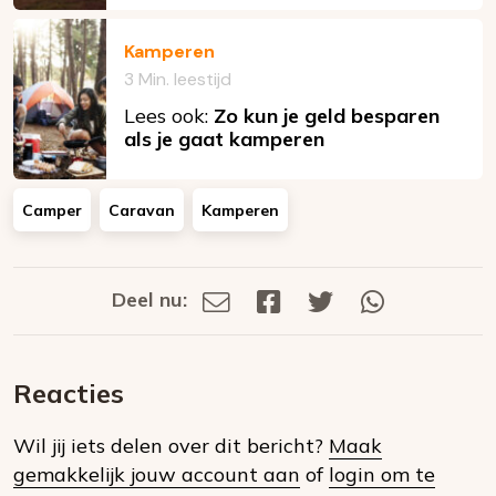
Kamperen
3 Min. leestijd
Lees ook:
Zo kun je geld besparen
als je gaat kamperen
Camper
Caravan
Kamperen
Deel nu:
Deel
Deel
Deel
Deel
Deel
via
op
op
via
E-
Facebook
Twitter
Whatsapp
dit
mail
Reacties
op
Wil jij iets delen over dit bericht?
Maak
social
gemakkelijk jouw account aan
of
login om te