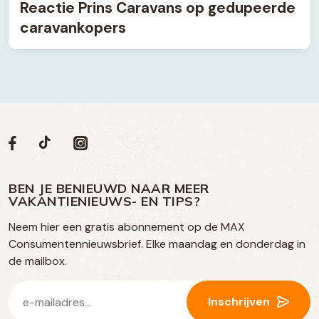
Reactie Prins Caravans op gedupeerde
caravankopers
Volg
Volg
Social
Volg
Volg
ons
ons
ons
ons
media
op
op
op
BEN JE BENIEUWD NAAR MEER
op
VAKANTIENIEUWS- EN TIPS?
TikTok
Facebook
Instagram
Neem hier een gratis abonnement op de MAX
social
Consumentennieuwsbrief. Elke maandag en donderdag in
media
de mailbox.
E-
Inschrijven
mailadres