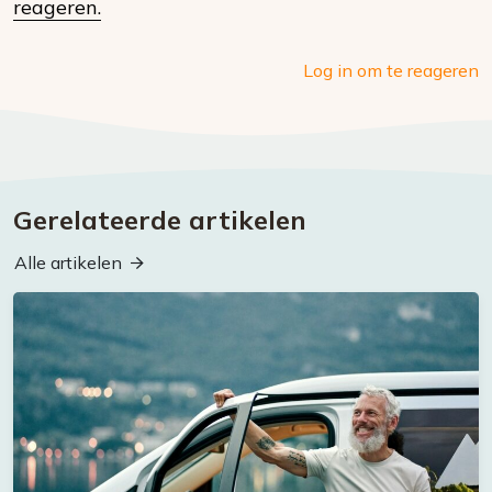
media
reageren.
Log in om te reageren
Gerelateerde artikelen
Alle artikelen