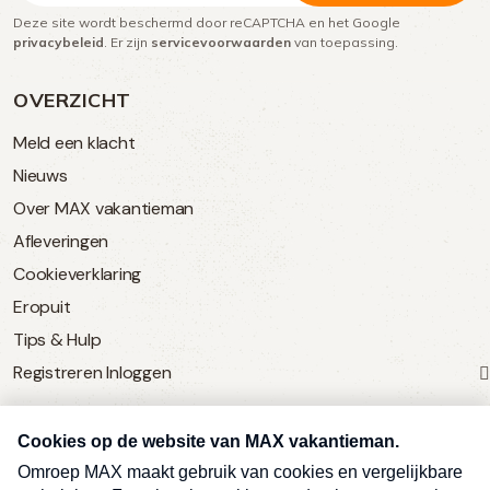
Deze site wordt beschermd door reCAPTCHA en het Google
(Vereist)
privacybeleid
. Er zijn
servicevoorwaarden
van toepassing.
OVERZICHT
Meld een klacht
Nieuws
Over MAX vakantieman
Afleveringen
Cookieverklaring
Eropuit
Tips & Hulp
Registreren
Inloggen
SERVICE
Over Omroep MAX