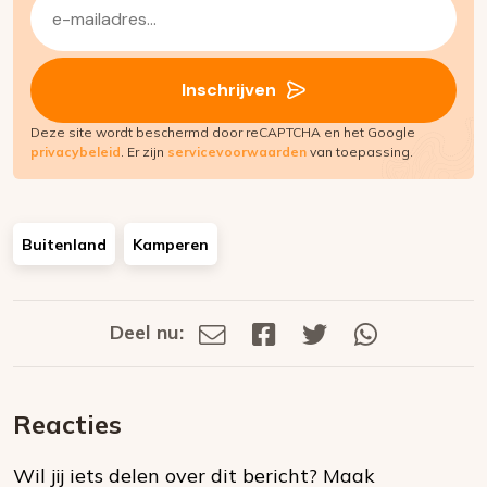
E-
mailadres
(Vereist)
Inschrijven
Deze site wordt beschermd door reCAPTCHA en het Google
privacybeleid
. Er zijn
servicevoorwaarden
van toepassing.
Buitenland
Kamperen
Deel nu:
Deel
Deel
Deel
Deel
Deel
via
op
op
via
E-
Facebook
Twitter
Whatsapp
dit
mail
Reacties
op
Wil jij iets delen over dit bericht?
Maak
social