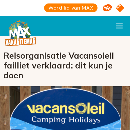
Omroep M
NPO S
Word lid van MAX
Reisorganisatie Vacansoleil
failliet verklaard: dit kun je
doen