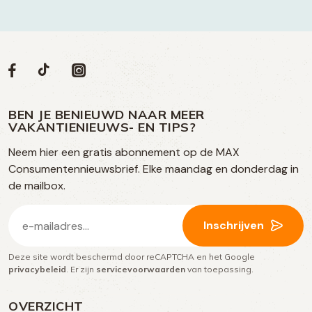
Volg
Volg
Social
Volg
Volg
ons
ons
ons
ons
media
op
op
op
BEN JE BENIEUWD NAAR MEER
op
VAKANTIENIEUWS- EN TIPS?
TikTok
Facebook
Instagram
Neem hier een gratis abonnement op de MAX
social
Consumentennieuwsbrief. Elke maandag en donderdag in
media
de mailbox.
E-
Inschrijven
mailadres
Deze site wordt beschermd door reCAPTCHA en het Google
(Vereist)
privacybeleid
. Er zijn
servicevoorwaarden
van toepassing.
OVERZICHT