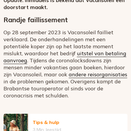
Update: Inmiddels is bekend dat Vacansoleil een
doorstart maakt.
Randje faillissement
Op 28 september 2023 is Vacansoleil failliet
verklaard. De onderhandelingen met een
potentiële koper zijn op het laatste moment
mislukt, waardoor het bedrijf
uitstel van betaling
aanvroeg
. Tijdens de coronalocksdowns zijn
mensen minder vakanties gaan boeken, hierdoor
zijn Vacansoleil, maar ook
andere reisorganisaties
in de problemen gekomen. Overigens kampt de
Brabantse touroperator al sinds voor de
coronacrisis met schulden.
Tips & hulp
3 Min. leestijd